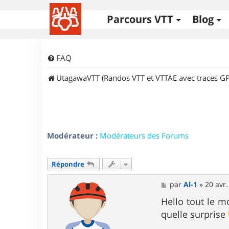
Parcours VTT
Blog
FAQ
UtagawaVTT (Randos VTT et VTTAE avec traces GP
Modérateur :
Modérateurs des Forums
Répondre
M
par
Al-1
»
20 avr.
e
s
Hello tout le m
s
quelle surprise
a
g