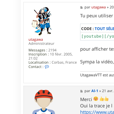
M
par
utagawa
»
20
e
s
Tu peux utiliser
s
a
g
CODE :
TOUT SÉL
e
[youtube][/y
utagawa
Administrateur
pour afficher t
Messages :
2194
Inscription :
10 févr. 2005,
21:02
Sympa la vidéo, 
Localisation :
Corbas, France
C
Contact :
o
n
UtagawaVTT est au
t
a
c
M
t
par
Al-1
»
21 avr.
e
e
s
Merci
r
s
u
Oui la trace je l 
a
t
g
a
https://www.uta