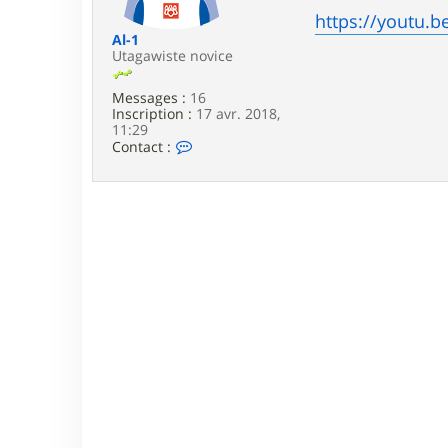
e
https://youtu.
Al-1
Utagawiste novice
Messages :
16
Inscription :
17 avr. 2018,
11:29
C
Contact :
o
n
t
a
c
t
e
r
A
l
-
1