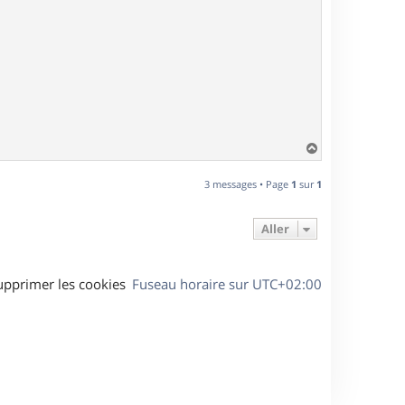
H
a
u
3 messages • Page
1
sur
1
t
Aller
upprimer les cookies
Fuseau horaire sur
UTC+02:00