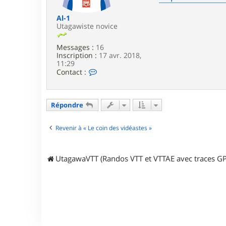
e
g
a
Al-1
w
Utagawiste novice
a
Messages :
16
Inscription :
17 avr. 2018,
11:29
C
Contact :
o
n
t
a
Répondre
c
t
e
Revenir à « Le coin des vidéastes »
r
A
l
UtagawaVTT (Randos VTT et VTTAE avec traces GP
-
1