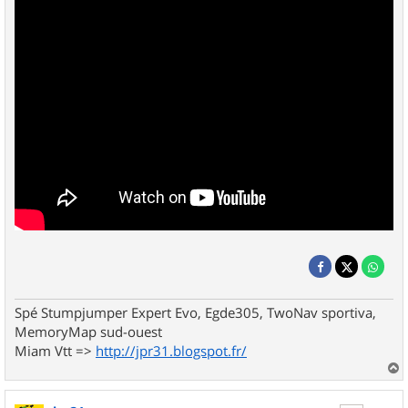
Spé Stumpjumper Expert Evo, Egde305, TwoNav sportiva,
MemoryMap sud-ouest
Miam Vtt =>
http://jpr31.blogspot.fr/
a
u