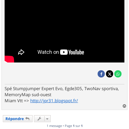
Spé Stumpjumper Expert Evo, Egde305, TwoNav sportiva,
MemoryMap sud-ouest
Miam Vtt =>
http://jpr31.blogspot.fr/
a
u
Répondre
t
1 message • Page
1
sur
1