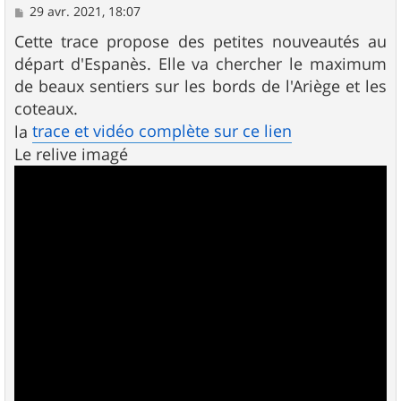
M
29 avr. 2021, 18:07
e
s
Cette trace propose des petites nouveautés au
s
départ d'Espanès. Elle va chercher le maximum
a
g
de beaux sentiers sur les bords de l'Ariège et les
e
coteaux.
trace et vidéo complète sur ce lien
la
Le relive imagé