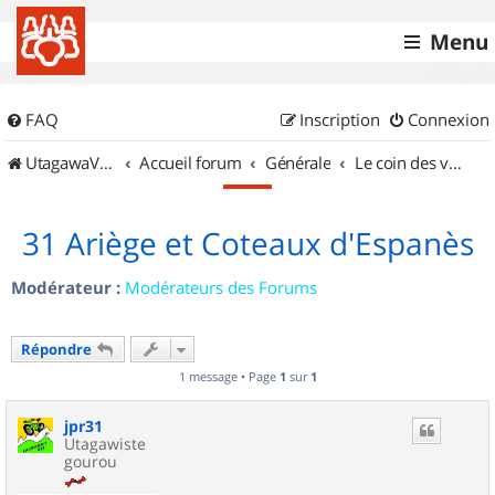
Menu
FAQ
Inscription
Connexion
UtagawaVTT (Randos VTT et VTTAE avec traces GPS)
Accueil forum
Générale
Le coin des vidéastes
31 Ariège et Coteaux d'Espanès
Modérateur :
Modérateurs des Forums
Répondre
1 message • Page
1
sur
1
jpr31
Utagawiste
gourou