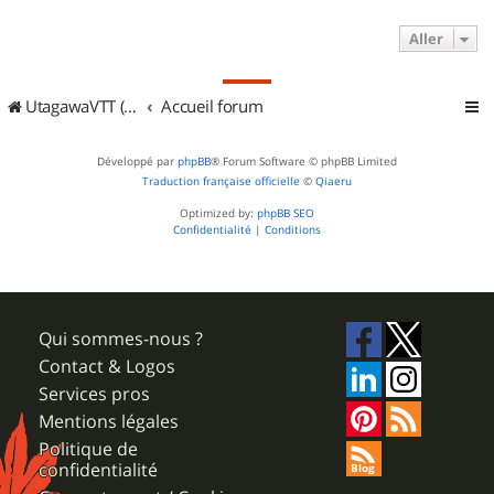
Aller
UtagawaVTT (Randos VTT et VTTAE avec traces GPS)
Accueil forum
Développé par
phpBB
® Forum Software © phpBB Limited
Traduction française officielle
©
Qiaeru
Optimized by:
phpBB SEO
Confidentialité
|
Conditions
Qui sommes-nous ?
Contact & Logos
Services pros
Mentions légales
Politique de
confidentialité