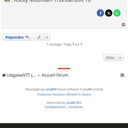
a
u
Répondre
t
1 message • Page
1
sur
1
Aller
UtagawaVTT (Randos VTT et VTTAE avec traces GPS)
Accueil forum
Développé par
phpBB
® Forum Software © phpBB Limited
Traduction française officielle
©
Qiaeru
Optimized by:
phpBB SEO
Confidentialité
|
Conditions