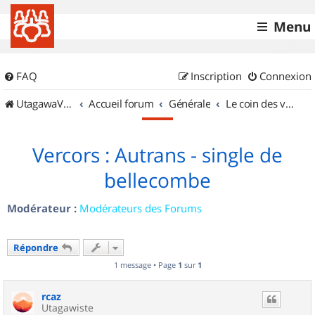
Menu
FAQ
Inscription
Connexion
UtagawaVTT (Randos VTT et VTTAE avec traces GPS)
Accueil forum
Générale
Le coin des vidéastes
Vercors : Autrans - single de
bellecombe
Modérateur :
Modérateurs des Forums
Répondre
1 message • Page
1
sur
1
rcaz
Utagawiste