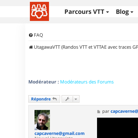
Parcours VTT
Blog
FAQ
UtagawaVTT (Randos VTT et VTTAE avec traces GP
Modérateur :
Modérateurs des Forums
Répondre
M
par
capcaverne
e
s
s
a
capcaverne@gmail.com
g