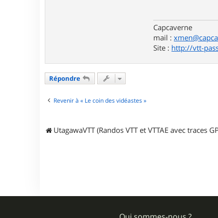
i
l
.
Capcaverne
c
o
mail :
xmen@capcav
m
Site :
http://vtt-pa
Répondre
Revenir à « Le coin des vidéastes »
UtagawaVTT (Randos VTT et VTTAE avec traces GP
Qui sommes-nous ?