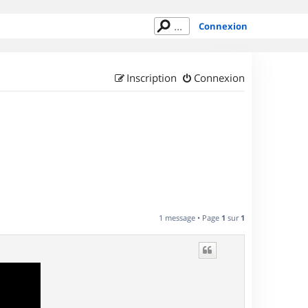
Connexion
Inscription
Connexion
1 message • Page
1
sur
1