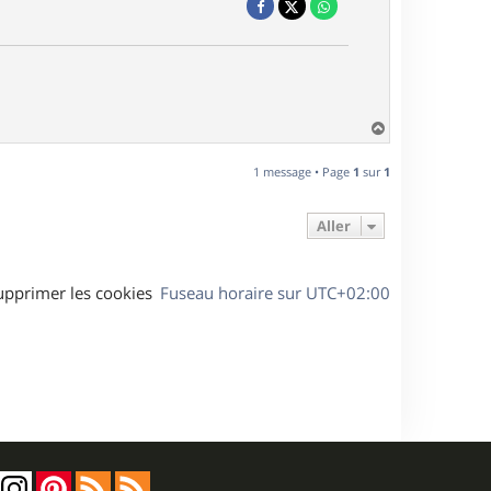
H
a
u
1 message • Page
1
sur
1
t
Aller
upprimer les cookies
Fuseau horaire sur
UTC+02:00