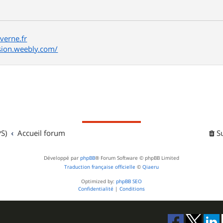
erne.fr
ssion.weebly.com/
S)
Accueil forum
S
Développé par
phpBB
® Forum Software © phpBB Limited
Traduction française officielle
©
Qiaeru
Optimized by:
phpBB SEO
Confidentialité
|
Conditions