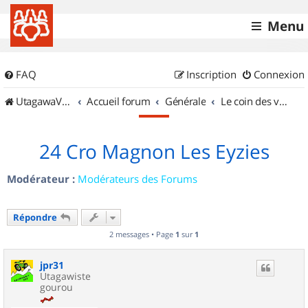
Menu
FAQ
Inscription
Connexion
UtagawaVTT (Randos VTT et VTTAE avec traces GPS)
Accueil forum
Générale
Le coin des vidéastes
24 Cro Magnon Les Eyzies
Modérateur :
Modérateurs des Forums
Répondre
2 messages • Page
1
sur
1
jpr31
Utagawiste
gourou