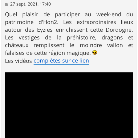
M
27 sept. 2021, 17:40
e
s
Quel plaisir de participer au week-end du
s
patrimoine d'Hon2. Les extraordinaires lieux
a
g
autour des Eyzies enrichissent cette Dordogne.
e
Les vestiges de la préhistoire, dragons et
châteaux remplissent le moindre vallon et
falaises de cette région magique.
complètes sur ce lien
Les vidéos