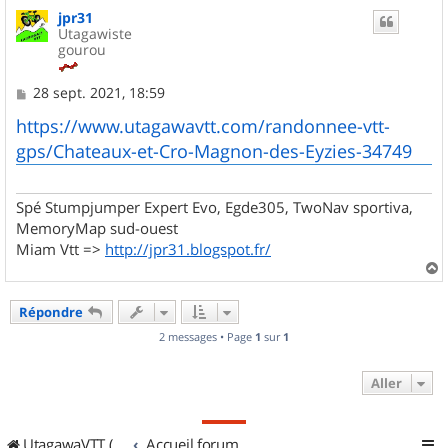
u
jpr31
t
Utagawiste
gourou
M
28 sept. 2021, 18:59
e
s
https://www.utagawavtt.com/randonnee-vtt-
s
gps/Chateaux-et-Cro-Magnon-des-Eyzies-34749
a
g
e
Spé Stumpjumper Expert Evo, Egde305, TwoNav sportiva,
MemoryMap sud-ouest
Miam Vtt =>
http://jpr31.blogspot.fr/
a
u
Répondre
t
2 messages • Page
1
sur
1
Aller
UtagawaVTT (Randos VTT et VTTAE avec traces GPS)
Accueil forum