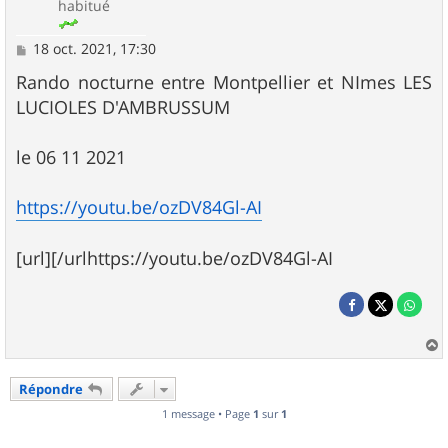
habitué
M
18 oct. 2021, 17:30
e
s
Rando nocturne entre Montpellier et NImes LES
s
LUCIOLES D'AMBRUSSUM
a
g
e
le 06 11 2021
https://youtu.be/ozDV84Gl-AI
[url][/urlhttps://youtu.be/ozDV84Gl-AI
a
u
Répondre
t
1 message • Page
1
sur
1