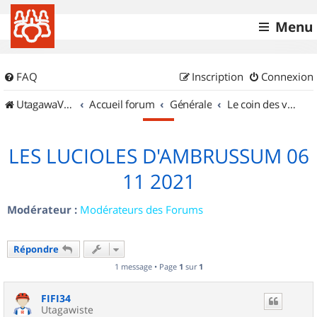
Menu
FAQ
Inscription
Connexion
UtagawaVTT (Randos VTT et VTTAE avec traces GPS)
Accueil forum
Générale
Le coin des vidéastes
LES LUCIOLES D'AMBRUSSUM 06
11 2021
Modérateur :
Modérateurs des Forums
Répondre
1 message • Page
1
sur
1
FIFI34
Utagawiste