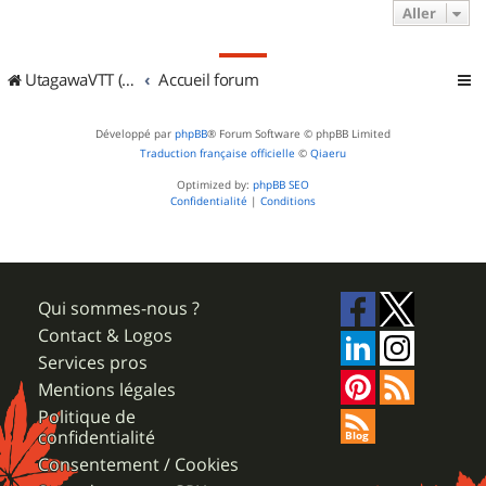
Aller
UtagawaVTT (Randos VTT et VTTAE avec traces GPS)
Accueil forum
Développé par
phpBB
® Forum Software © phpBB Limited
Traduction française officielle
©
Qiaeru
Optimized by:
phpBB SEO
Confidentialité
|
Conditions
Qui sommes-nous ?
Contact & Logos
Services pros
Mentions légales
Politique de
confidentialité
Consentement / Cookies