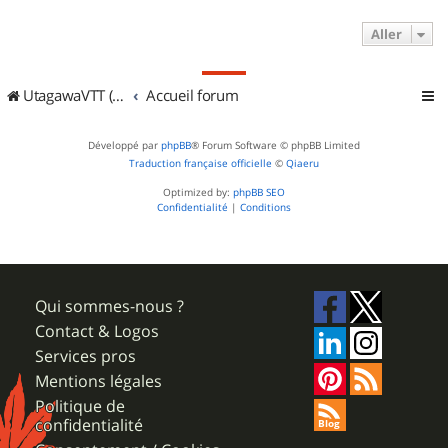
Aller
UtagawaVTT (Randos VTT et VTTAE avec traces GPS)
Accueil forum
Développé par
phpBB
® Forum Software © phpBB Limited
Traduction française officielle
©
Qiaeru
Optimized by:
phpBB SEO
Confidentialité
|
Conditions
Qui sommes-nous ?
Contact & Logos
Services pros
Mentions légales
Politique de
confidentialité