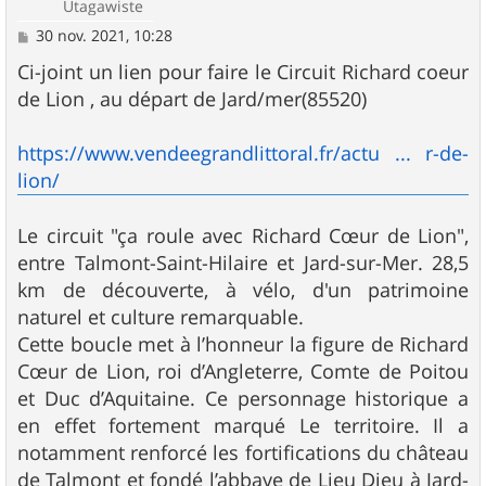
Utagawiste
M
30 nov. 2021, 10:28
e
s
Ci-joint un lien pour faire le Circuit Richard coeur
s
de Lion , au départ de Jard/mer(85520)
a
g
e
https://www.vendeegrandlittoral.fr/actu ... r-de-
lion/
Le circuit "ça roule avec Richard Cœur de Lion",
entre Talmont-Saint-Hilaire et Jard-sur-Mer. 28,5
km de découverte, à vélo, d'un patrimoine
naturel et culture remarquable.
Cette boucle met à l’honneur la figure de Richard
Cœur de Lion, roi d’Angleterre, Comte de Poitou
et Duc d’Aquitaine. Ce personnage historique a
en effet fortement marqué Le territoire. Il a
notamment renforcé les fortifications du château
de Talmont et fondé l’abbaye de Lieu Dieu à Jard-