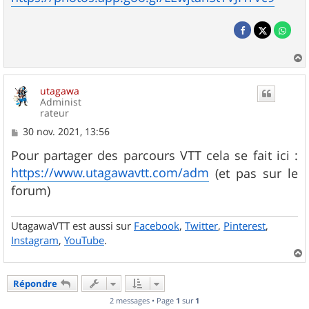
a
u
utagawa
t
Administ
rateur
M
30 nov. 2021, 13:56
e
s
Pour partager des parcours VTT cela se fait ici :
s
https://www.utagawavtt.com/adm
(et pas sur le
a
g
forum)
e
UtagawaVTT est aussi sur
Facebook
,
Twitter
,
Pinterest
,
Instagram
,
YouTube
.
a
u
Répondre
t
2 messages • Page
1
sur
1