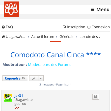
Menu
FAQ
Inscription
Connexion
UtagawaVTT (Randos VTT et VTTAE avec traces GPS)
Accueil forum
Générale
Le coin des vidéastes
Comodoto Canal Cinca ****
Modérateur :
Modérateurs des Forums
Répondre
3 messages • Page
1
sur
1
jpr31
Utagawiste
gourou