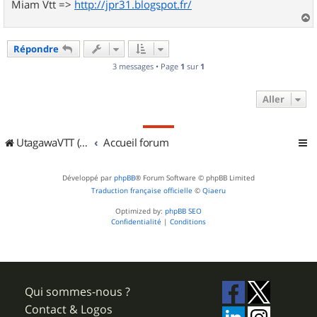
Miam Vtt =>
http://jpr31.blogspot.fr/
a
u
Répondre
t
3 messages • Page
1
sur
1
Aller
UtagawaVTT (Randos VTT et VTTAE avec traces GPS)
Accueil forum
Développé par
phpBB
® Forum Software © phpBB Limited
Traduction française officielle
©
Qiaeru
Optimized by:
phpBB SEO
Confidentialité
|
Conditions
Qui sommes-nous ?
Contact & Logos