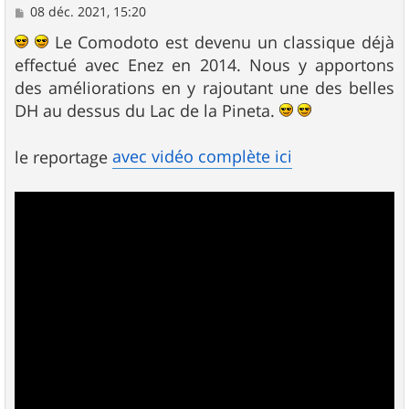
M
08 déc. 2021, 15:20
e
s
Le Comodoto est devenu un classique déjà
s
effectué avec Enez en 2014. Nous y apportons
a
g
des améliorations en y rajoutant une des belles
e
DH au dessus du Lac de la Pineta.
avec vidéo complète ici
le reportage