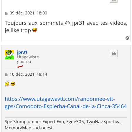
M
09 déc. 2021, 18:00
e
s
Toujours aux sommets @ jpr31 avec tes vidéos,
s
je like trop
a
g
e
a
u
jpr31
t
Utagawiste
gourou
M
10 déc. 2021, 18:14
e
s
s
a
g
https://www.utagawavtt.com/randonnee-vtt-
e
gps/Comodoto-Espierba-Canal-de-la-Cinca-35464
Spé Stumpjumper Expert Evo, Egde305, TwoNav sportiva,
MemoryMap sud-ouest