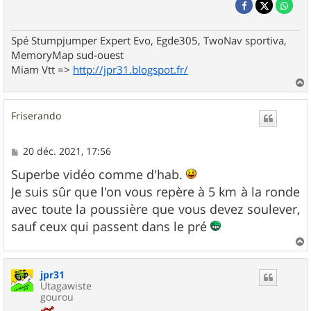
Spé Stumpjumper Expert Evo, Egde305, TwoNav sportiva,
MemoryMap sud-ouest
Miam Vtt =>
http://jpr31.blogspot.fr/
a
u
Friserando
t
M
20 déc. 2021, 17:56
e
s
Superbe vidéo comme d'hab.
s
Je suis sûr que l'on vous repère à 5 km à la ronde
a
g
avec toute la poussière que vous devez soulever,
e
sauf ceux qui passent dans le pré
a
u
jpr31
t
Utagawiste
gourou