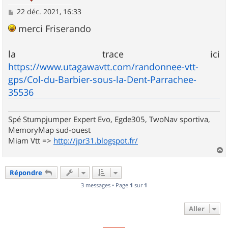
M
22 déc. 2021, 16:33
e
s
merci Friserando
s
a
g
la trace ici
e
https://www.utagawavtt.com/randonnee-vtt-
gps/Col-du-Barbier-sous-la-Dent-Parrachee-
35536
Spé Stumpjumper Expert Evo, Egde305, TwoNav sportiva,
MemoryMap sud-ouest
Miam Vtt =>
http://jpr31.blogspot.fr/
a
u
Répondre
t
3 messages • Page
1
sur
1
Aller