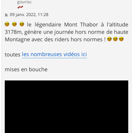
gourou
M
09 janv. 2022, 11:28
e
s
le légendaire Mont Thabor à l'altitude
s
3178m, génère une journée hors norme de haute
a
g
Montagne avec des riders hors normes !
e
les nombreuses vidéos ici
toutes
mises en bouche