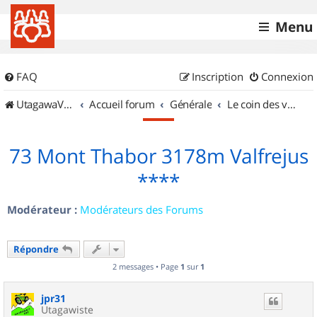
Menu
FAQ
Inscription
Connexion
UtagawaVTT (Randos VTT et VTTAE avec traces GPS)
Accueil forum
Générale
Le coin des vidéastes
73 Mont Thabor 3178m Valfrejus
****
Modérateur :
Modérateurs des Forums
Répondre
2 messages • Page
1
sur
1
jpr31
Utagawiste