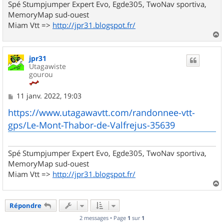
Spé Stumpjumper Expert Evo, Egde305, TwoNav sportiva,
MemoryMap sud-ouest
Miam Vtt =>
http://jpr31.blogspot.fr/
a
u
jpr31
t
Utagawiste
gourou
M
11 janv. 2022, 19:03
e
s
https://www.utagawavtt.com/randonnee-vtt-
s
gps/Le-Mont-Thabor-de-Valfrejus-35639
a
g
e
Spé Stumpjumper Expert Evo, Egde305, TwoNav sportiva,
MemoryMap sud-ouest
Miam Vtt =>
http://jpr31.blogspot.fr/
a
u
Répondre
t
2 messages • Page
1
sur
1