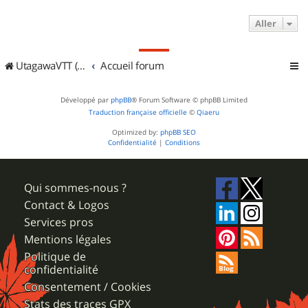
Aller
UtagawaVTT (Randos VTT et VTTAE avec traces GPS)
Accueil forum
Développé par
phpBB
® Forum Software © phpBB Limited
Traduction française officielle
©
Qiaeru
Optimized by:
phpBB SEO
Confidentialité
|
Conditions
Qui sommes-nous ?
Contact & Logos
Services pros
Mentions légales
Politique de
confidentialité
Consentement / Cookies
Stats des traces GPX