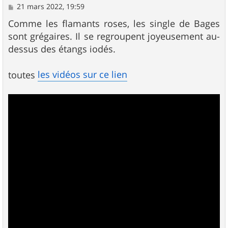
M
21 mars 2022, 19:59
e
s
Comme les flamants roses, les single de Bages
s
sont grégaires. Il se regroupent joyeusement au-
a
g
dessus des étangs iodés.
e
les vidéos sur ce lien
toutes