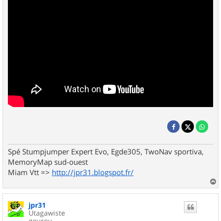
Spé Stumpjumper Expert Evo, Egde305, TwoNav sportiva,
MemoryMap sud-ouest
Miam Vtt =>
http://jpr31.blogspot.fr/
a
u
jpr31
t
Utagawiste
gourou