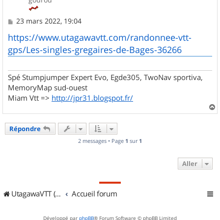
M
23 mars 2022, 19:04
e
s
https://www.utagawavtt.com/randonnee-vtt-
s
gps/Les-singles-gregaires-de-Bages-36266
a
g
e
Spé Stumpjumper Expert Evo, Egde305, TwoNav sportiva,
MemoryMap sud-ouest
Miam Vtt =>
http://jpr31.blogspot.fr/
a
u
Répondre
t
2 messages • Page
1
sur
1
Aller
UtagawaVTT (Randos VTT et VTTAE avec traces GPS)
Accueil forum
Développé par
phpBB
® Forum Software © phpBB Limited