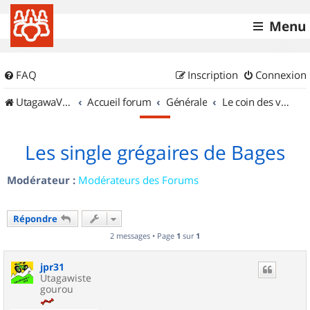
Menu
FAQ
Inscription
Connexion
UtagawaVTT (Randos VTT et VTTAE avec traces GPS)
Accueil forum
Générale
Le coin des vidéastes
Les single grégaires de Bages
Modérateur :
Modérateurs des Forums
Répondre
2 messages • Page
1
sur
1
jpr31
Utagawiste
gourou