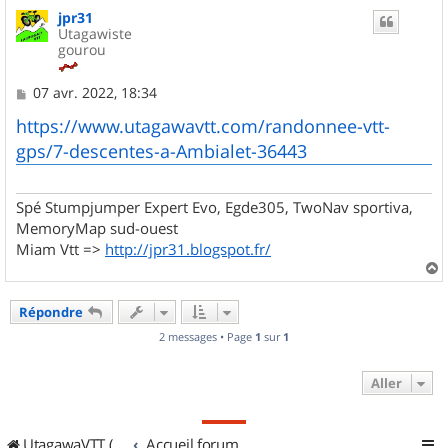
u
jpr31
t
Utagawiste
gourou
M
07 avr. 2022, 18:34
e
s
https://www.utagawavtt.com/randonnee-vtt-
s
gps/7-descentes-a-Ambialet-36443
a
g
e
Spé Stumpjumper Expert Evo, Egde305, TwoNav sportiva,
MemoryMap sud-ouest
Miam Vtt =>
http://jpr31.blogspot.fr/
a
u
Répondre
t
2 messages • Page
1
sur
1
Aller
UtagawaVTT (Randos VTT et VTTAE avec traces GPS)
Accueil forum