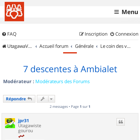
Menu
FAQ
Inscription
Connexion
UtagawaVTT (Randos VTT et VTTAE avec traces GPS)
Accueil forum
Générale
Le coin des vidéastes
7 descentes à Ambialet
Modérateur :
Modérateurs des Forums
Répondre
2 messages • Page
1
sur
1
jpr31
Utagawiste
gourou