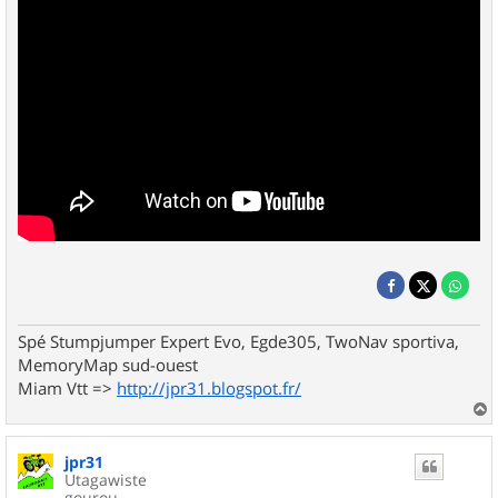
Spé Stumpjumper Expert Evo, Egde305, TwoNav sportiva,
MemoryMap sud-ouest
Miam Vtt =>
http://jpr31.blogspot.fr/
a
u
jpr31
t
Utagawiste
gourou