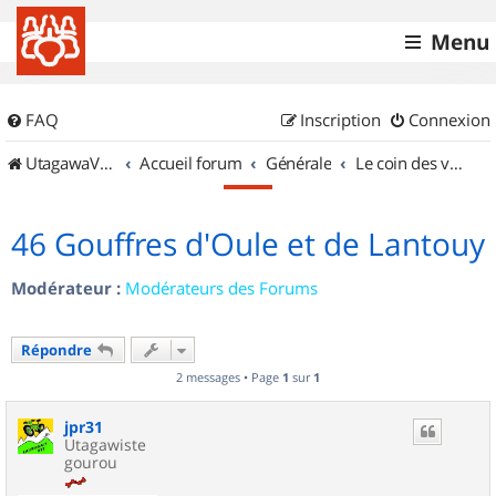
Menu
FAQ
Inscription
Connexion
UtagawaVTT (Randos VTT et VTTAE avec traces GPS)
Accueil forum
Générale
Le coin des vidéastes
46 Gouffres d'Oule et de Lantouy
Modérateur :
Modérateurs des Forums
Répondre
2 messages • Page
1
sur
1
jpr31
Utagawiste
gourou