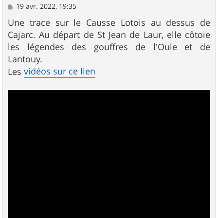
M
19 avr. 2022, 19:35
e
s
Une trace sur le Causse Lotois au dessus de
s
Cajarc. Au départ de St Jean de Laur, elle côtoie
a
g
les légendes des gouffres de l'Oule et de
e
Lantouy.
vidéos sur ce lien
Les