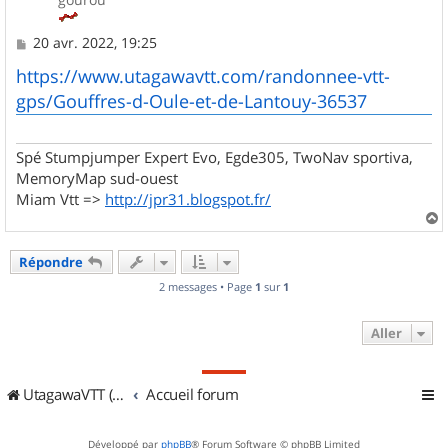
M
20 avr. 2022, 19:25
e
s
https://www.utagawavtt.com/randonnee-vtt-
s
gps/Gouffres-d-Oule-et-de-Lantouy-36537
a
g
e
Spé Stumpjumper Expert Evo, Egde305, TwoNav sportiva,
MemoryMap sud-ouest
Miam Vtt =>
http://jpr31.blogspot.fr/
a
u
Répondre
t
2 messages • Page
1
sur
1
Aller
UtagawaVTT (Randos VTT et VTTAE avec traces GPS)
Accueil forum
Développé par
phpBB
® Forum Software © phpBB Limited