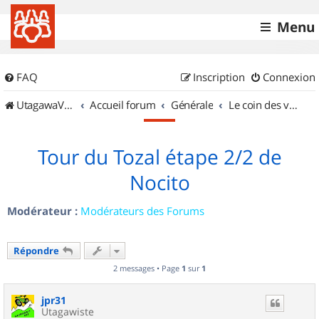
Menu
FAQ
Inscription
Connexion
UtagawaVTT (Randos VTT et VTTAE avec traces GPS)
Accueil forum
Générale
Le coin des vidéastes
Tour du Tozal étape 2/2 de
Nocito
Modérateur :
Modérateurs des Forums
Répondre
2 messages • Page
1
sur
1
jpr31
Utagawiste