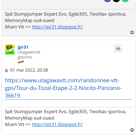
Spé Stumpjumper Expert Evo, Egde305, TwoNav sportiva,
MemoryMap sud-ouest
Miam Vtt =>
http://jpr31.blogspot.fr/
a
u
jpr31
t
Utagawiste
gourou
M
01 mai 2022, 20:38
e
s
https://www.utagawavtt.com/randonnee-vtt-
s
gps/Tour-du-Tozal-Etape-2-2-Nocito-Panzano-
a
g
36619
e
Spé Stumpjumper Expert Evo, Egde305, TwoNav sportiva,
MemoryMap sud-ouest
Miam Vtt =>
http://jpr31.blogspot.fr/
a