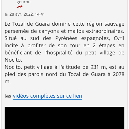
gourou
M
28 avr. 2022, 14:41
e
s
Le Tozal de Guara domine cette région sauvage
s
parsemée de canyons et mallos extraordinaires.
a
g
Situé au sud des Pyrénées espagnoles, Cyril
e
incite à profiter de son tour en 2 étapes en
bénéficiant de l'hospitalité du petit village de
Nocito.
Nocito, petit village à l'altitude de 931 m, est au
pied des parois nord du Tozal de Guara à 2078
m.
vidéos complètes sur ce lien
les