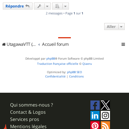
u
Répondre
t
2 messages • Page
1
sur
1
Aller
UtagawaVTT (Randos VTT et VTTAE avec traces GPS)
Accueil forum
Développé par
phpBB
® Forum Software © phpBB Limited
Traduction française officielle
©
Qiaeru
Optimized by:
phpBB SEO
Confidentialité
|
Conditions
Qui sommes-nous ?
Contact & Logos
Services pros
Mentions légales