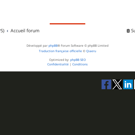
S)
Accueil forum
S
Développé par
phpBB
® Forum Software © phpBB Limited
Traduction française officielle
©
Qiaeru
Optimized by:
phpBB SEO
Confidentialité
|
Conditions