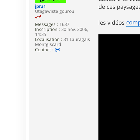
e
de ces paysage
jpr31
Utagawiste gourou
compl
les vidéos
Messages :
1637
Inscription :
30 nov. 2006,
14:35
Localisation :
31 Lauragais
Montgiscard
C
Contact :
o
n
t
a
c
t
e
r
j
p
r
3
1