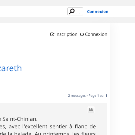
Connexion
Inscription
Connexion
zareth
2 messages • Page
1
sur
1
 Saint-Chinian.
, avec l'excellent sentier à flanc de
e la balade. Au printemps, les fleurs