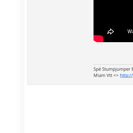
Spé Stumpjumper E
Miam Vtt =>
http:/