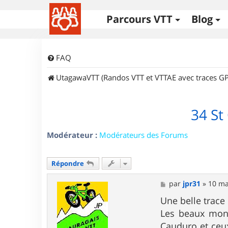
Parcours VTT
Blog
FAQ
UtagawaVTT (Randos VTT et VTTAE avec traces GP
34 St
Modérateur :
Modérateurs des Forums
Répondre
M
par
jpr31
»
10 ma
e
s
Une belle trace
s
Les beaux monot
a
g
Cauduro et ceux