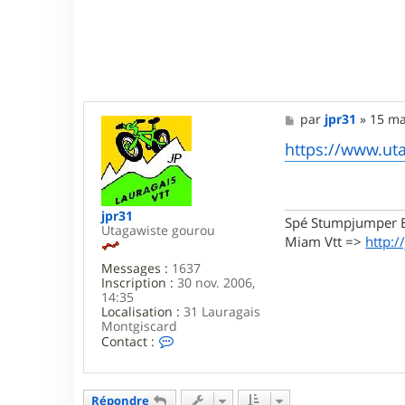
M
par
jpr31
»
15 ma
e
s
https://www.ut
s
a
g
e
jpr31
Spé Stumpjumper E
Utagawiste gourou
Miam Vtt =>
http:/
Messages :
1637
Inscription :
30 nov. 2006,
14:35
Localisation :
31 Lauragais
Montgiscard
C
Contact :
o
n
t
a
Répondre