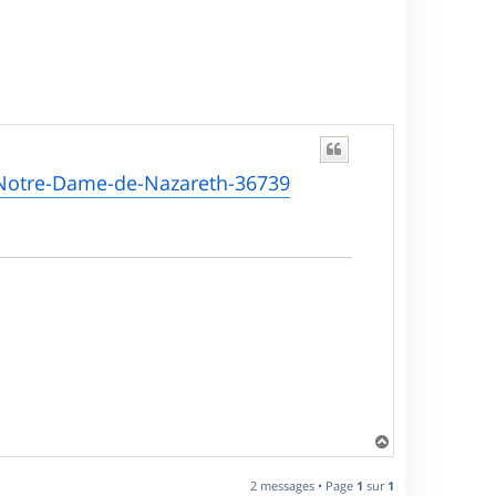
-Notre-Dame-de-Nazareth-36739
H
a
u
2 messages • Page
1
sur
1
t