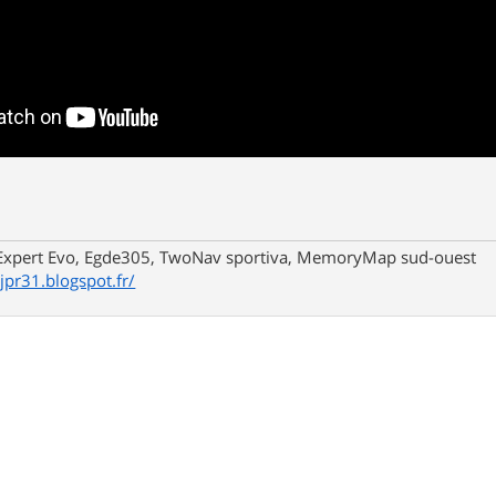
xpert Evo, Egde305, TwoNav sportiva, MemoryMap sud-ouest
/jpr31.blogspot.fr/