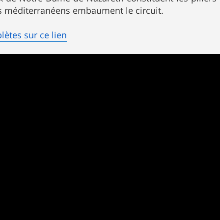
s méditerranéens embaument le circuit.
ètes sur ce lien