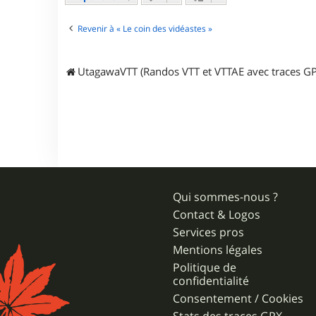
c
t
e
Revenir à « Le coin des vidéastes »
r
j
p
UtagawaVTT (Randos VTT et VTTAE avec traces GP
r
3
1
Qui sommes-nous ?
Contact & Logos
Services pros
Mentions légales
Politique de
confidentialité
Consentement / Cookies