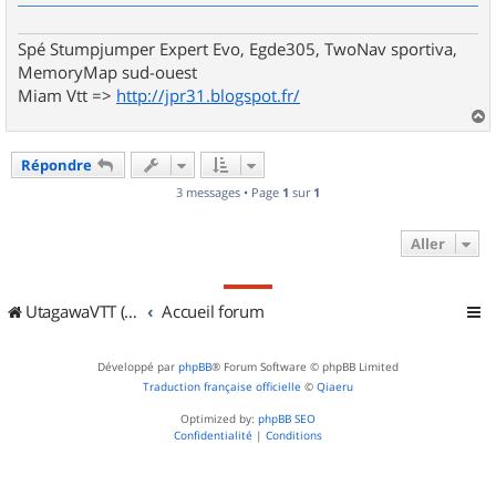
e
Spé Stumpjumper Expert Evo, Egde305, TwoNav sportiva,
MemoryMap sud-ouest
Miam Vtt =>
http://jpr31.blogspot.fr/
a
u
Répondre
t
3 messages • Page
1
sur
1
Aller
UtagawaVTT (Randos VTT et VTTAE avec traces GPS)
Accueil forum
Développé par
phpBB
® Forum Software © phpBB Limited
Traduction française officielle
©
Qiaeru
Optimized by:
phpBB SEO
Confidentialité
|
Conditions