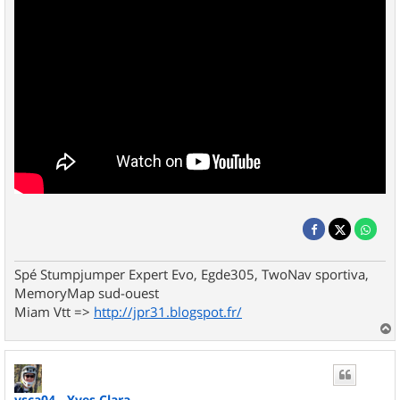
Spé Stumpjumper Expert Evo, Egde305, TwoNav sportiva,
MemoryMap sud-ouest
Miam Vtt =>
http://jpr31.blogspot.fr/
a
u
t
ysca04 - Yves Clara