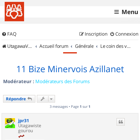
Menu
FAQ
Inscription
Connexion
UtagawaVTT (Randos VTT et VTTAE avec traces GPS)
Accueil forum
Générale
Le coin des vidéastes
11 Bize Minervois Azillanet
Modérateur :
Modérateurs des Forums
Répondre
3 messages • Page
1
sur
1
jpr31
Utagawiste
gourou