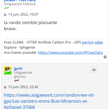
Utagawiste habitué
M
13 juin 2022, 10:07
e
s
la rando semble plaisante
s
bravo.
a
g
e
Yves CLARA - VTTAE Amflow Carbon Pro - GPS
garmin
edge
Explore - Iphigenie
ma chaine youtube:
https://www.youtube.com/@YvesClara
a
u
jpr31
t
Utagawiste
gourou
M
13 juin 2022, 22:42
e
s
https://www.utagawavtt.com/randonnee-vtt-
s
gps/Les-sentiers-entre-Bize-Minervois-et-
a
g
Azillanet-37068