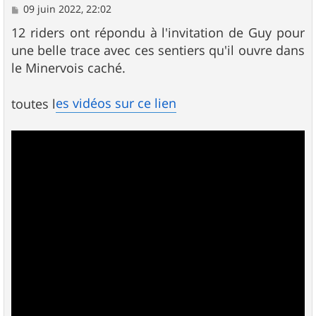
M
09 juin 2022, 22:02
e
s
12 riders ont répondu à l'invitation de Guy pour
s
une belle trace avec ces sentiers qu'il ouvre dans
a
g
le Minervois caché.
e
es vidéos sur ce lien
toutes l