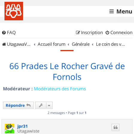
Menu
FAQ
Inscription
Connexion
UtagawaVTT (Randos VTT et VTTAE avec traces GPS)
Accueil forum
Générale
Le coin des vidéastes
66 Prades Le Rocher Gravé de
Fornols
Modérateur :
Modérateurs des Forums
Répondre
2 messages • Page
1
sur
1
jpr31
Utagawiste