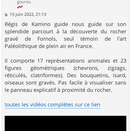
gourou
M
15 juin 2022, 21:13
e
s
Régis de Kamino guide nous guide sur son
s
splendide parcourt à la découverte du rocher
a
g
gravé de Fornols, seul témoin de l'art
e
Paléolithique de plein air en France.
Il comporte 17 représentations animales et 23
figures géométriques (chevrons, zigzags,
réticulés, clatriformes). Des bouquetins, isard,
oiseaux sont gravés. Pas facile à visualiser sans
le panneau explicatif à proximité du rocher.
toutes les vidéos complètes sur ce lien