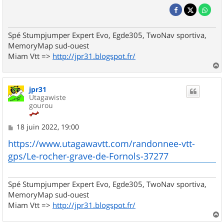
Spé Stumpjumper Expert Evo, Egde305, TwoNav sportiva,
MemoryMap sud-ouest
Miam Vtt =>
http://jpr31.blogspot.fr/
a
u
jpr31
t
Utagawiste
gourou
M
18 juin 2022, 19:00
e
s
https://www.utagawavtt.com/randonnee-vtt-
s
gps/Le-rocher-grave-de-Fornols-37277
a
g
e
Spé Stumpjumper Expert Evo, Egde305, TwoNav sportiva,
MemoryMap sud-ouest
Miam Vtt =>
http://jpr31.blogspot.fr/
a