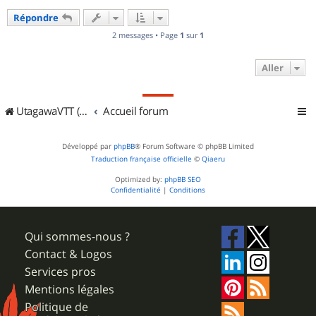
u
Répondre
t
2 messages • Page
1
sur
1
Aller
UtagawaVTT (Randos VTT et VTTAE avec traces GPS)
Accueil forum
Développé par
phpBB
® Forum Software © phpBB Limited
Traduction française officielle
©
Qiaeru
Optimized by:
phpBB SEO
Confidentialité
|
Conditions
Qui sommes-nous ?
Contact & Logos
Services pros
Mentions légales
Politique de