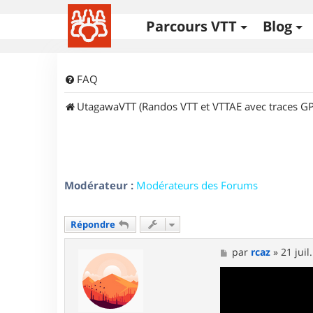
Parcours VTT
Blog
FAQ
UtagawaVTT (Randos VTT et VTTAE avec traces GP
Modérateur :
Modérateurs des Forums
Répondre
M
par
rcaz
»
21 juil
e
s
s
a
g