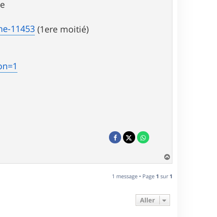
ée
che-11453
(1ere moitié)
on=1
H
a
u
1 message • Page
1
sur
1
t
Aller