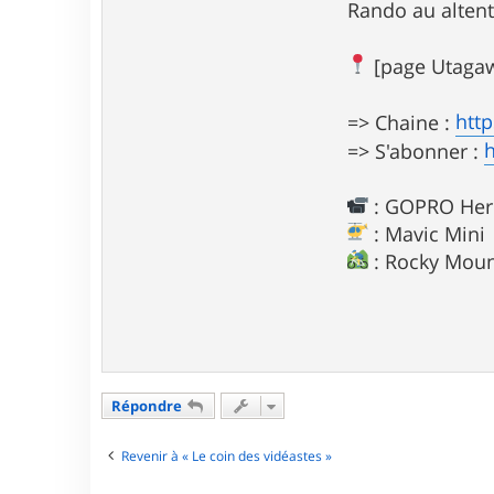
Rando au altent
[page Utagaw
htt
=> Chaine :
=> S'abonner :
: GOPRO Hero
: Mavic Mini
: Rocky Moun
Répondre
Revenir à « Le coin des vidéastes »