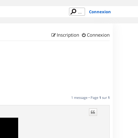
Connexion
Inscription
Connexion
1 message • Page
1
sur
1