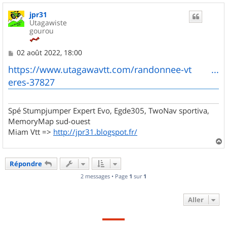
u
jpr31
t
Utagawiste
gourou
M
02 août 2022, 18:00
e
s
https://www.utagawavtt.com/randonnee-vt ...
s
eres-37827
a
g
e
Spé Stumpjumper Expert Evo, Egde305, TwoNav sportiva,
MemoryMap sud-ouest
Miam Vtt =>
http://jpr31.blogspot.fr/
a
u
Répondre
t
2 messages • Page
1
sur
1
Aller