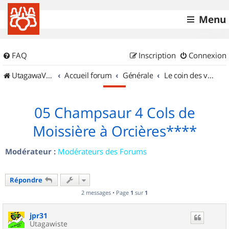
Menu
FAQ
Inscription
Connexion
UtagawaVTT (Randos VTT et VTTAE avec traces GPS)
Accueil forum
Générale
Le coin des vidéastes
05 Champsaur 4 Cols de
Moissière à Orcières****
Modérateur :
Modérateurs des Forums
Répondre
2 messages • Page
1
sur
1
jpr31
Utagawiste