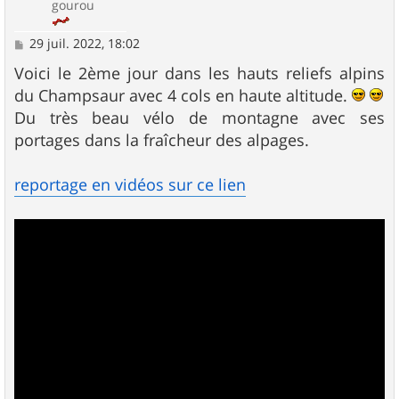
gourou
M
29 juil. 2022, 18:02
e
s
Voici le 2ème jour dans les hauts reliefs alpins
s
du Champsaur avec 4 cols en haute altitude.
a
g
Du très beau vélo de montagne avec ses
e
portages dans la fraîcheur des alpages.
reportage en vidéos sur ce lien