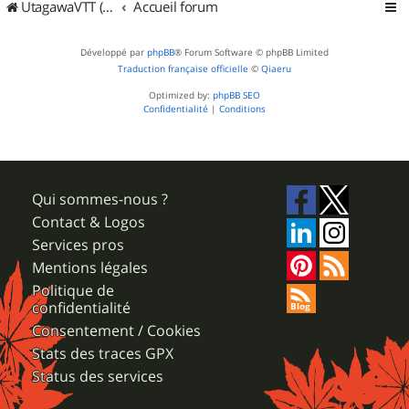
UtagawaVTT (Randos VTT et VTTAE avec traces GPS)
Accueil forum
Développé par
phpBB
® Forum Software © phpBB Limited
Traduction française officielle
©
Qiaeru
Optimized by:
phpBB SEO
Confidentialité
|
Conditions
Qui sommes-nous ?
Contact & Logos
Services pros
Mentions légales
Politique de
confidentialité
Consentement / Cookies
Stats des traces GPX
Status des services