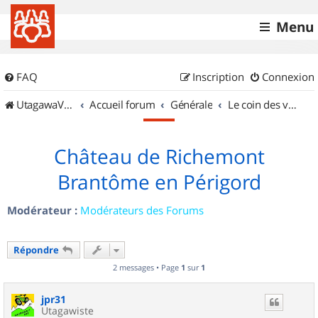
Menu
FAQ
Inscription
Connexion
UtagawaVTT (Randos VTT et VTTAE avec traces GPS)
Accueil forum
Générale
Le coin des vidéastes
Château de Richemont
Brantôme en Périgord
Modérateur :
Modérateurs des Forums
Répondre
2 messages • Page
1
sur
1
jpr31
Utagawiste