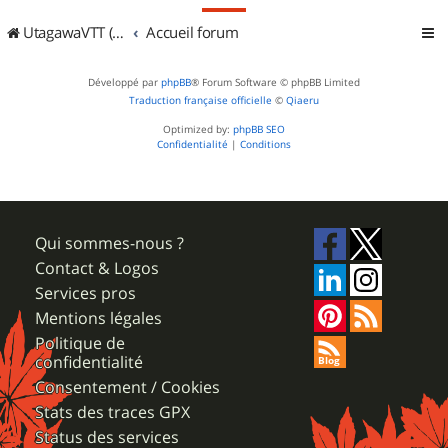
UtagawaVTT (Randos VTT et VTTAE avec traces GPS)
Accueil forum
Développé par
phpBB
® Forum Software © phpBB Limited
Traduction française officielle
©
Qiaeru
Optimized by:
phpBB SEO
Confidentialité
|
Conditions
Qui sommes-nous ?
Contact & Logos
Services pros
Mentions légales
Politique de
confidentialité
Consentement / Cookies
Stats des traces GPX
Status des services