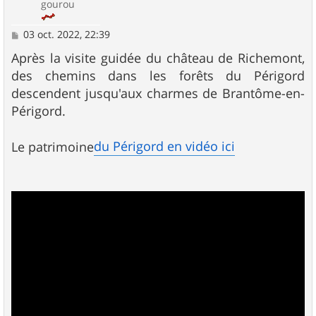
gourou
M
03 oct. 2022, 22:39
e
s
Après la visite guidée du château de Richemont,
s
des chemins dans les forêts du Périgord
a
g
descendent jusqu'aux charmes de Brantôme-en-
e
Périgord.
du Périgord en vidéo ici
Le patrimoine