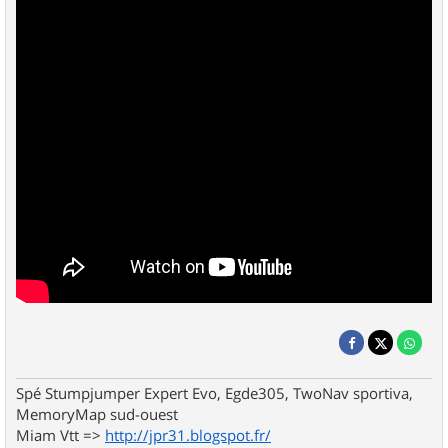
Spé Stumpjumper Expert Evo, Egde305, TwoNav sportiva,
MemoryMap sud-ouest
Miam Vtt =>
http://jpr31.blogspot.fr/