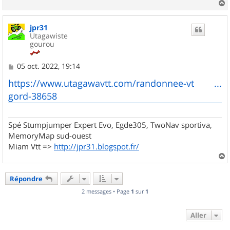
a
u
jpr31
t
Utagawiste
gourou
M
05 oct. 2022, 19:14
e
s
https://www.utagawavtt.com/randonnee-vt ...
s
gord-38658
a
g
e
Spé Stumpjumper Expert Evo, Egde305, TwoNav sportiva,
MemoryMap sud-ouest
Miam Vtt =>
http://jpr31.blogspot.fr/
a
u
Répondre
t
2 messages • Page
1
sur
1
Aller