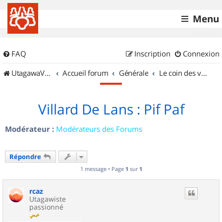
Menu
FAQ
Inscription
Connexion
UtagawaVTT (Randos VTT et VTTAE avec traces GPS)
Accueil forum
Générale
Le coin des vidéastes
Villard De Lans : Pif Paf
Modérateur :
Modérateurs des Forums
Répondre
1 message • Page
1
sur
1
rcaz
Utagawiste
passionné