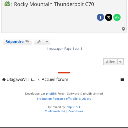
: Rocky Mountain Thunderbolt C70
a
u
Répondre
t
1 message • Page
1
sur
1
Aller
UtagawaVTT (Randos VTT et VTTAE avec traces GPS)
Accueil forum
Développé par
phpBB
® Forum Software © phpBB Limited
Traduction française officielle
©
Qiaeru
Optimized by:
phpBB SEO
Confidentialité
|
Conditions