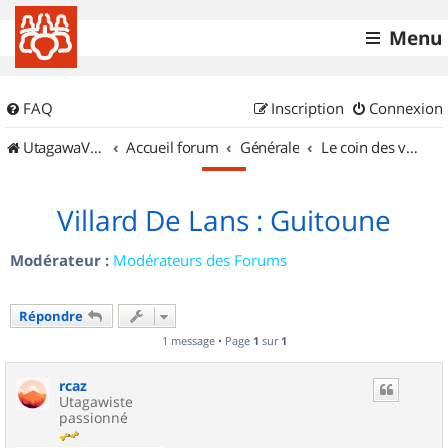
Menu
FAQ
Inscription
Connexion
UtagawaVTT (Randos VTT et VTTAE avec traces GPS)
Accueil forum
Générale
Le coin des vidéastes
Villard De Lans : Guitoune
Modérateur :
Modérateurs des Forums
Répondre
1 message • Page
1
sur
1
rcaz
Utagawiste
passionné