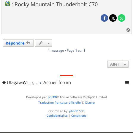
: Rocky Mountain Thunderbolt C70
a
u
Répondre
t
1 message • Page
1
sur
1
Aller
UtagawaVTT (Randos VTT et VTTAE avec traces GPS)
Accueil forum
Développé par
phpBB
® Forum Software © phpBB Limited
Traduction française officielle
©
Qiaeru
Optimized by:
phpBB SEO
Confidentialité
|
Conditions