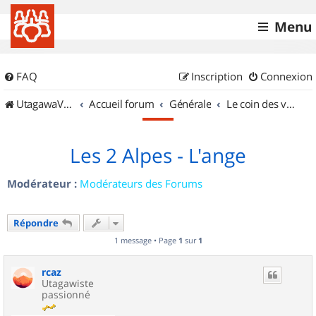
Menu
FAQ
Inscription
Connexion
UtagawaVTT (Randos VTT et VTTAE avec traces GPS)
Accueil forum
Générale
Le coin des vidéastes
Les 2 Alpes - L'ange
Modérateur :
Modérateurs des Forums
Répondre
1 message • Page
1
sur
1
rcaz
Utagawiste
passionné