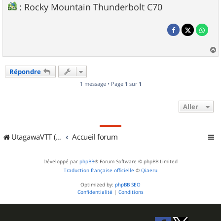
: Rocky Mountain Thunderbolt C70
a
u
Répondre
t
1 message • Page
1
sur
1
Aller
UtagawaVTT (Randos VTT et VTTAE avec traces GPS)
Accueil forum
Développé par
phpBB
® Forum Software © phpBB Limited
Traduction française officielle
©
Qiaeru
Optimized by:
phpBB SEO
Confidentialité
|
Conditions