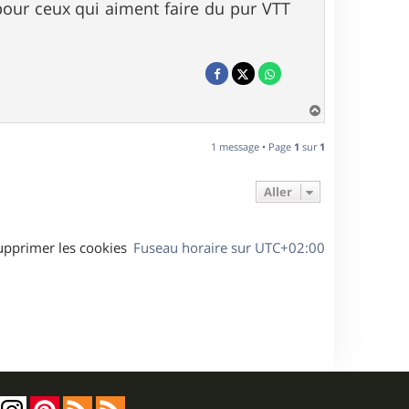
pour ceux qui aiment faire du pur VTT
H
a
u
1 message • Page
1
sur
1
t
Aller
upprimer les cookies
Fuseau horaire sur
UTC+02:00