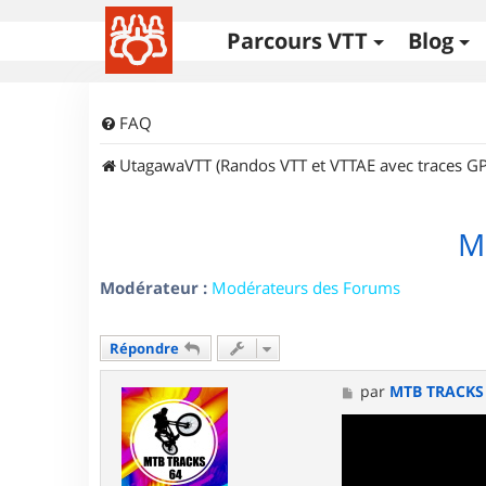
Parcours VTT
Blog
FAQ
UtagawaVTT (Randos VTT et VTTAE avec traces GP
Mo
Modérateur :
Modérateurs des Forums
Répondre
M
par
MTB TRACKS
e
s
s
a
g