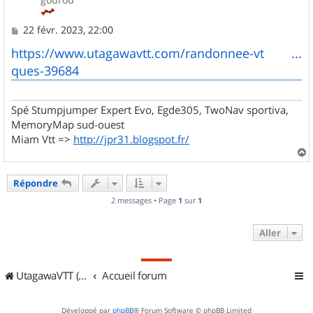
M
22 févr. 2023, 22:00
e
s
https://www.utagawavtt.com/randonnee-vt ...
s
ques-39684
a
g
e
Spé Stumpjumper Expert Evo, Egde305, TwoNav sportiva,
MemoryMap sud-ouest
Miam Vtt =>
http://jpr31.blogspot.fr/
a
u
Répondre
t
2 messages • Page
1
sur
1
Aller
UtagawaVTT (Randos VTT et VTTAE avec traces GPS)
Accueil forum
Développé par
phpBB
® Forum Software © phpBB Limited