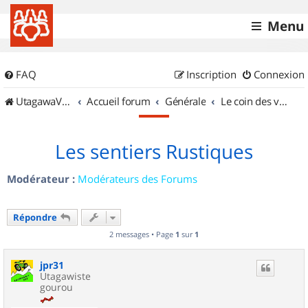
Menu
FAQ
Inscription
Connexion
UtagawaVTT (Randos VTT et VTTAE avec traces GPS)
Accueil forum
Générale
Le coin des vidéastes
Les sentiers Rustiques
Modérateur :
Modérateurs des Forums
Répondre
2 messages • Page
1
sur
1
jpr31
Utagawiste
gourou