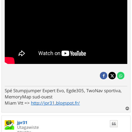
Spé Stumpjumper Expert Evo, Egde305, TwoNav sportiva,
MemoryMap sud-ouest
Miam Vtt =>
http://jpr31.blogspot.fr/
a
u
jpr31
t
Utagawiste
gourou