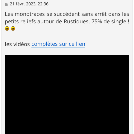
M
21 févr. 2023, 22:36
e
s
Les monotraces se succèdent sans arrêt dans les
s
petits reliefs autour de Rustiques. 75% de single !
a
g
e
complètes sur ce lien
les vidéos