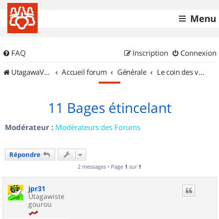
Menu
FAQ
Inscription
Connexion
UtagawaVTT (Randos VTT et VTTAE avec traces GPS)
Accueil forum
Générale
Le coin des vidéastes
11 Bages étincelant
Modérateur :
Modérateurs des Forums
Répondre
2 messages • Page
1
sur
1
jpr31
Utagawiste
gourou