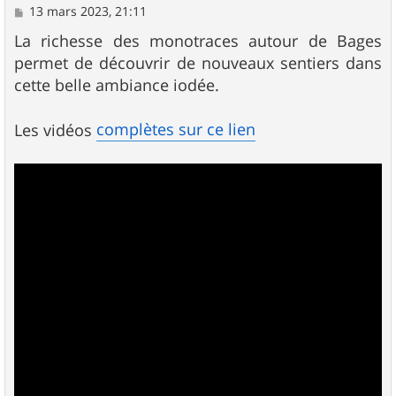
M
13 mars 2023, 21:11
e
s
La richesse des monotraces autour de Bages
s
permet de découvrir de nouveaux sentiers dans
a
g
cette belle ambiance iodée.
e
complètes sur ce lien
Les vidéos