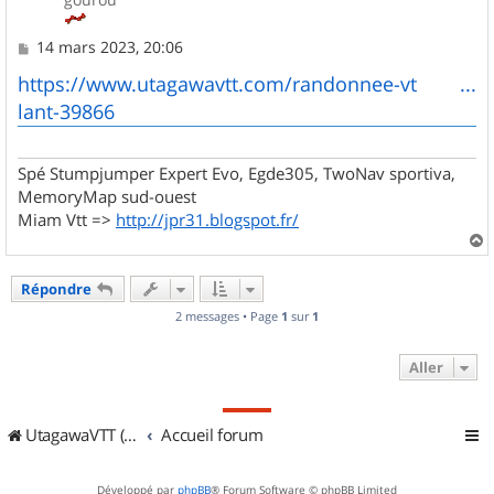
M
14 mars 2023, 20:06
e
s
https://www.utagawavtt.com/randonnee-vt ...
s
lant-39866
a
g
e
Spé Stumpjumper Expert Evo, Egde305, TwoNav sportiva,
MemoryMap sud-ouest
Miam Vtt =>
http://jpr31.blogspot.fr/
a
u
Répondre
t
2 messages • Page
1
sur
1
Aller
UtagawaVTT (Randos VTT et VTTAE avec traces GPS)
Accueil forum
Développé par
phpBB
® Forum Software © phpBB Limited