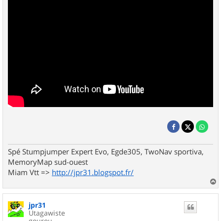
Spé Stumpjumper Expert Evo, Egde305, TwoNav sportiva,
MemoryMap sud-ouest
Miam Vtt =>
http://jpr31.blogspot.fr/
a
u
jpr31
t
Utagawiste
gourou