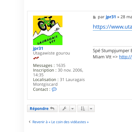
M
par
jpr31
»
28 ma
e
s
https://www.ut
s
a
g
e
jpr31
Spé Stumpjumper E
Utagawiste gourou
Miam Vtt =>
http:/
Messages :
1635
Inscription :
30 nov. 2006,
14:35
Localisation :
31 Lauragais
Montgiscard
C
Contact :
o
n
t
a
Répondre
c
t
e
Revenir à « Le coin des vidéastes »
r
j