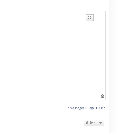
H
a
u
2 messages • Page
1
sur
1
t
Aller