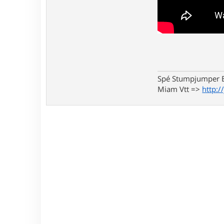
Spé Stumpjumper E
Miam Vtt =>
http:/