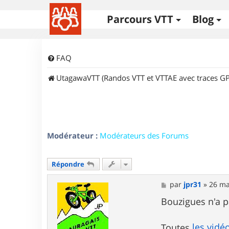
Parcours VTT
Blog
FAQ
UtagawaVTT (Randos VTT et VTTAE avec traces GP
Modérateur :
Modérateurs des Forums
Répondre
M
par
jpr31
»
26 ma
e
s
Bouzigues n'a p
s
a
g
les vidé
Toutes