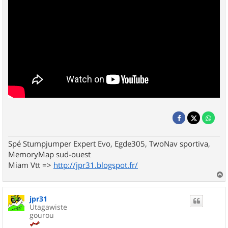
Spé Stumpjumper Expert Evo, Egde305, TwoNav sportiva,
MemoryMap sud-ouest
Miam Vtt =>
http://jpr31.blogspot.fr/
a
u
jpr31
t
Utagawiste
gourou