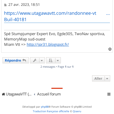
M
27 avr. 2023, 18:51
e
s
https://www.utagawavtt.com/randonnee-vt ...
s
Buil-40181
a
g
e
Spé Stumpjumper Expert Evo, Egde305, TwoNav sportiva,
MemoryMap sud-ouest
Miam Vtt =>
http://jpr31.blogspot.fr/
a
u
Répondre
t
2 messages • Page
1
sur
1
Aller
UtagawaVTT (Randos VTT et VTTAE avec traces GPS)
Accueil forum
Développé par
phpBB
® Forum Software © phpBB Limited
Traduction française officielle
©
Qiaeru