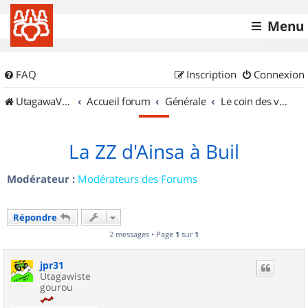
Menu
FAQ
Inscription
Connexion
UtagawaVTT (Randos VTT et VTTAE avec traces GPS)
Accueil forum
Générale
Le coin des vidéastes
La ZZ d'Ainsa à Buil
Modérateur :
Modérateurs des Forums
Répondre
2 messages • Page
1
sur
1
jpr31
Utagawiste
gourou