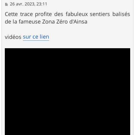
M
26 avr. 2023, 23:11
e
s
Cette trace profite des fabuleux sentiers balisés
s
de la fameuse Zona Zéro d'Ainsa
a
g
e
sur ce lien
vidéos