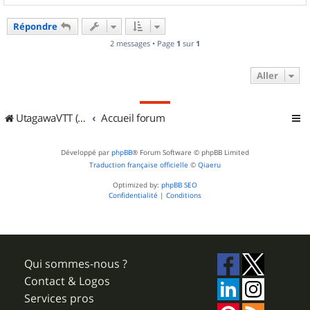
a
u
Répondre
t
2 messages • Page
1
sur
1
Aller
UtagawaVTT (Randos VTT et VTTAE avec traces GPS)
Accueil forum
Développé par
phpBB
® Forum Software © phpBB Limited
Traduction française officielle
©
Qiaeru
Optimized by:
phpBB SEO
Confidentialité
|
Conditions
Qui sommes-nous ?
Contact & Logos
Services pros