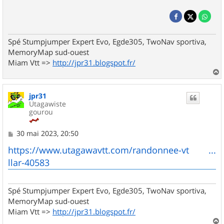
Spé Stumpjumper Expert Evo, Egde305, TwoNav sportiva,
MemoryMap sud-ouest
Miam Vtt =>
http://jpr31.blogspot.fr/
a
u
jpr31
t
Utagawiste
gourou
M
30 mai 2023, 20:50
e
s
https://www.utagawavtt.com/randonnee-vt ...
s
llar-40583
a
g
e
Spé Stumpjumper Expert Evo, Egde305, TwoNav sportiva,
MemoryMap sud-ouest
Miam Vtt =>
http://jpr31.blogspot.fr/