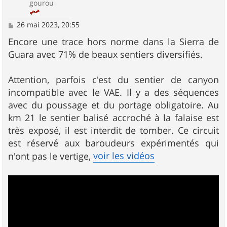
gourou
M
26 mai 2023, 20:55
e
s
Encore une trace hors norme dans la Sierra de
s
Guara avec 71% de beaux sentiers diversifiés.
a
g
e
Attention, parfois c'est du sentier de canyon
incompatible avec le VAE. Il y a des séquences
avec du poussage et du portage obligatoire. Au
km 21 le sentier balisé accroché à la falaise est
très exposé, il est interdit de tomber. Ce circuit
est réservé aux baroudeurs expérimentés qui
voir les vidéos
n'ont pas le vertige,