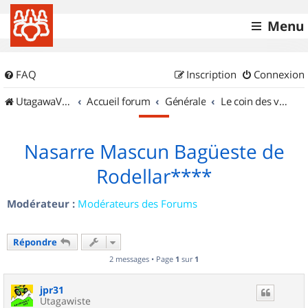
Menu
FAQ
Inscription
Connexion
UtagawaVTT (Randos VTT et VTTAE avec traces GPS)
Accueil forum
Générale
Le coin des vidéastes
Nasarre Mascun Bagüeste de
Rodellar****
Modérateur :
Modérateurs des Forums
Répondre
2 messages • Page
1
sur
1
jpr31
Utagawiste