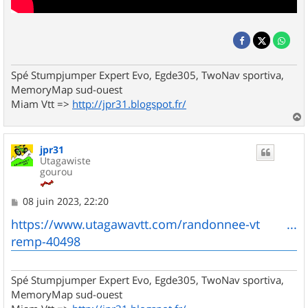
Spé Stumpjumper Expert Evo, Egde305, TwoNav sportiva,
MemoryMap sud-ouest
Miam Vtt =>
http://jpr31.blogspot.fr/
a
u
jpr31
t
Utagawiste
gourou
M
08 juin 2023, 22:20
e
s
https://www.utagawavtt.com/randonnee-vt ...
s
remp-40498
a
g
e
Spé Stumpjumper Expert Evo, Egde305, TwoNav sportiva,
MemoryMap sud-ouest