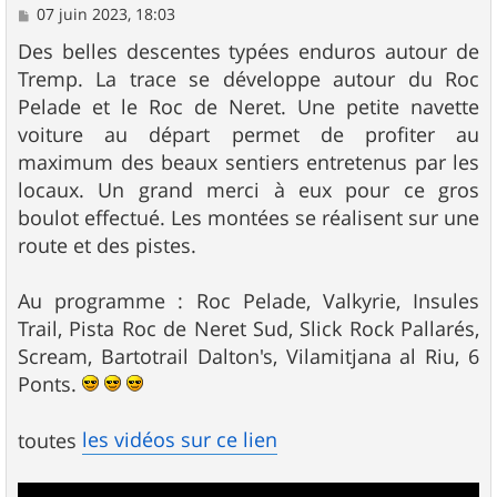
M
07 juin 2023, 18:03
e
s
Des belles descentes typées enduros autour de
s
Tremp. La trace se développe autour du Roc
a
g
Pelade et le Roc de Neret. Une petite navette
e
voiture au départ permet de profiter au
maximum des beaux sentiers entretenus par les
locaux. Un grand merci à eux pour ce gros
boulot effectué. Les montées se réalisent sur une
route et des pistes.
Au programme : Roc Pelade, Valkyrie, Insules
Trail, Pista Roc de Neret Sud, Slick Rock Pallarés,
Scream, Bartotrail Dalton's, Vilamitjana al Riu, 6
Ponts.
les vidéos sur ce lien
toutes