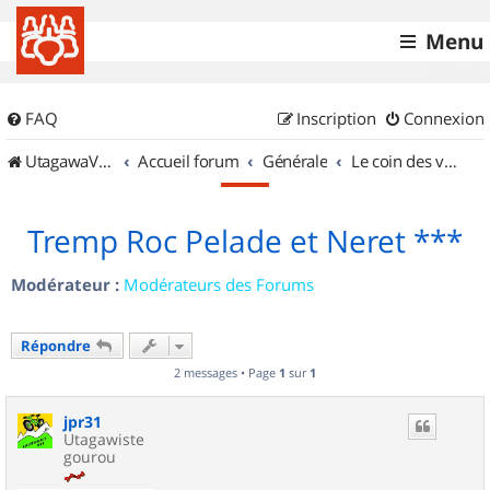
Menu
FAQ
Inscription
Connexion
UtagawaVTT (Randos VTT et VTTAE avec traces GPS)
Accueil forum
Générale
Le coin des vidéastes
Tremp Roc Pelade et Neret ***
Modérateur :
Modérateurs des Forums
Répondre
2 messages • Page
1
sur
1
jpr31
Utagawiste
gourou