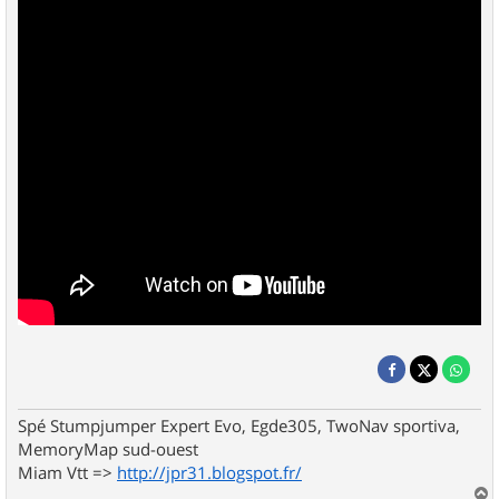
Spé Stumpjumper Expert Evo, Egde305, TwoNav sportiva,
MemoryMap sud-ouest
Miam Vtt =>
http://jpr31.blogspot.fr/