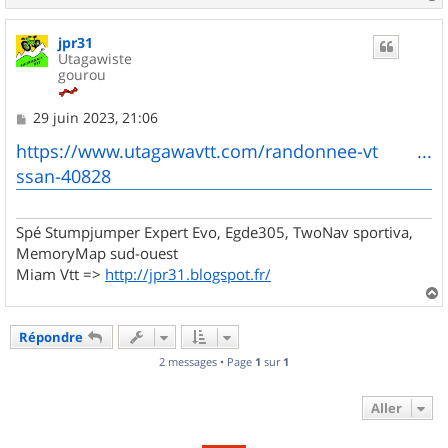
a
u
jpr31
t
Utagawiste
gourou
M
29 juin 2023, 21:06
e
s
https://www.utagawavtt.com/randonnee-vt ...
s
ssan-40828
a
g
e
Spé Stumpjumper Expert Evo, Egde305, TwoNav sportiva,
MemoryMap sud-ouest
Miam Vtt =>
http://jpr31.blogspot.fr/
a
u
Répondre
t
2 messages • Page
1
sur
1
Aller