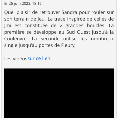
M
26 juin 2023, 18:16
e
s
Quel plaisir de retrouver Sandra pour rouler sur
s
son terrain de Jeu. La trace inspirée de celles de
a
g
Jmi est constituée de 2 grandes boucles. La
e
première se développe au Sud Ouest jusqu'à la
Couleuvre. La seconde utilise les nombreux
single jusqu'au portes de Fleury.
sur ce lien
Les vidéos