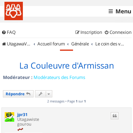
Menu
FAQ
Inscription
Connexion
UtagawaVTT (Randos VTT et VTTAE avec traces GPS)
Accueil forum
Générale
Le coin des vidéastes
La Couleuvre d'Armissan
Modérateur :
Modérateurs des Forums
Répondre
2 messages • Page
1
sur
1
jpr31
Utagawiste
gourou