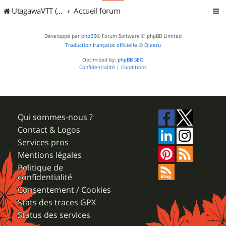
UtagawaVTT (Randos VTT et VTTAE avec traces GPS)
Accueil forum
Développé par
phpBB
® Forum Software © phpBB Limited
Traduction française officielle
©
Qiaeru
Optimized by:
phpBB SEO
Confidentialité
|
Conditions
Qui sommes-nous ?
Contact & Logos
Services pros
Mentions légales
Politique de
confidentialité
Consentement / Cookies
Stats des traces GPX
Status des services