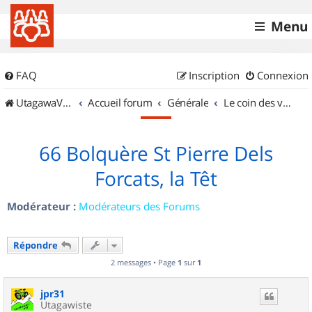
Menu
FAQ
Inscription
Connexion
UtagawaVTT (Randos VTT et VTTAE avec traces GPS)
Accueil forum
Générale
Le coin des vidéastes
66 Bolquère St Pierre Dels
Forcats, la Têt
Modérateur :
Modérateurs des Forums
Répondre
2 messages • Page
1
sur
1
jpr31
Utagawiste