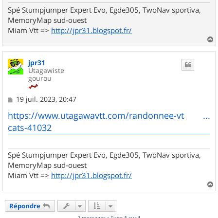
Spé Stumpjumper Expert Evo, Egde305, TwoNav sportiva,
MemoryMap sud-ouest
Miam Vtt =>
http://jpr31.blogspot.fr/
a
u
jpr31
t
Utagawiste
gourou
M
19 juil. 2023, 20:47
e
s
https://www.utagawavtt.com/randonnee-vt ...
s
cats-41032
a
g
e
Spé Stumpjumper Expert Evo, Egde305, TwoNav sportiva,
MemoryMap sud-ouest
Miam Vtt =>
http://jpr31.blogspot.fr/
a
u
Répondre
t
2 messages • Page
1
sur
1