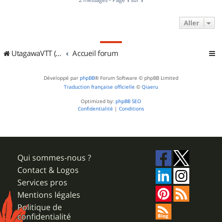
Aller
UtagawaVTT (Randos VTT et VTTAE avec traces GPS)
Accueil forum
Développé par
phpBB
® Forum Software © phpBB Limited
Traduction française officielle
©
Qiaeru
Optimized by:
phpBB SEO
Confidentialité
|
Conditions
Qui sommes-nous ?
Contact & Logos
Services pros
Mentions légales
Politique de
confidentialité