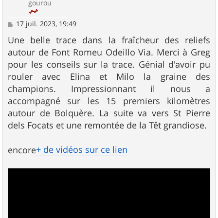
gourou
M
17 juil. 2023, 19:49
e
s
Une belle trace dans la fraîcheur des reliefs
s
autour de Font Romeu Odeillo Via. Merci à Greg
a
g
pour les conseils sur la trace. Génial d'avoir pu
e
rouler avec Elina et Milo la graine des
champions. Impressionnant il nous a
accompagné sur les 15 premiers kilomètres
autour de Bolquère. La suite va vers St Pierre
dels Focats et une remontée de la Têt grandiose.
+ de vidéos sur ce lien
encore