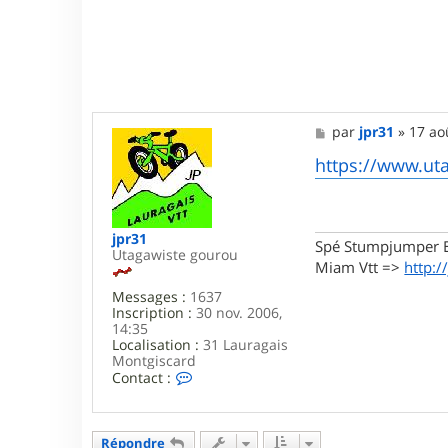
M
par
jpr31
»
17 ao
e
s
https://www.ut
s
a
g
e
jpr31
Spé Stumpjumper E
Utagawiste gourou
Miam Vtt =>
http:/
Messages :
1637
Inscription :
30 nov. 2006,
14:35
Localisation :
31 Lauragais
Montgiscard
C
Contact :
o
n
t
a
Répondre