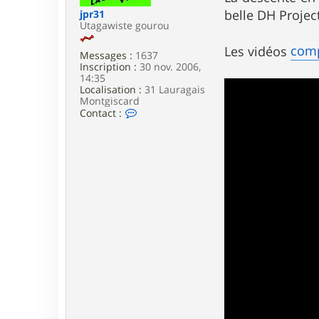
e
belle DH Projec
jpr31
Utagawiste gourou
comp
Les vidéos
Messages :
1637
Inscription :
30 nov. 2006,
14:35
Localisation :
31 Lauragais
Montgiscard
C
Contact :
o
n
t
a
c
t
e
r
j
p
r
3
1