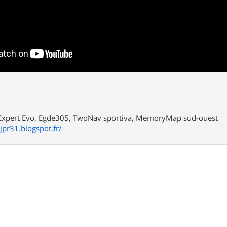
xpert Evo, Egde305, TwoNav sportiva, MemoryMap sud-ouest
/jpr31.blogspot.fr/