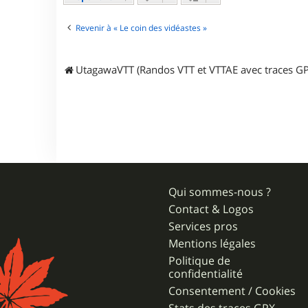
c
t
e
Revenir à « Le coin des vidéastes »
r
j
p
UtagawaVTT (Randos VTT et VTTAE avec traces GP
r
3
1
Qui sommes-nous ?
Contact & Logos
Services pros
Mentions légales
Politique de
confidentialité
Consentement / Cookies