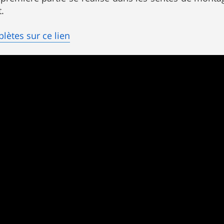
t.
lètes sur ce lien