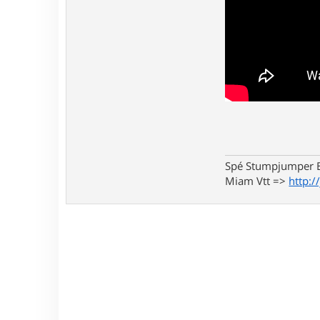
Spé Stumpjumper E
Miam Vtt =>
http:/