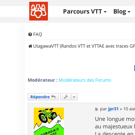
Parcours VTT
Blog
FAQ
UtagawaVTT (Randos VTT et VTTAE avec traces GP
Modérateur :
Modérateurs des Forums
Répondre
M
par
jpr31
»
10 ao
e
s
Une longue mont
s
au majestueux M
a
g
La descente en 