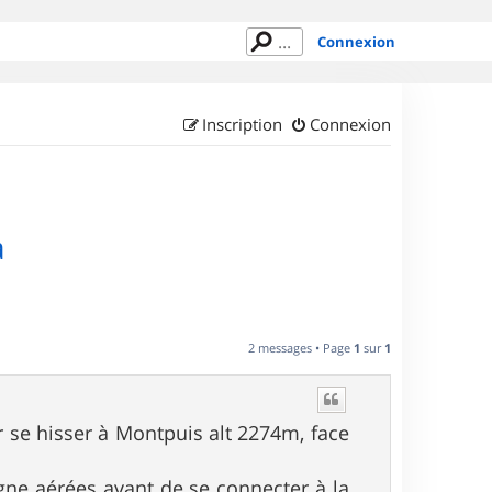
Connexion
Inscription
Connexion
a
2 messages • Page
1
sur
1
 se hisser à Montpuis alt 2274m, face
gne aérées avant de se connecter à la