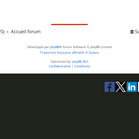
S)
Accueil forum
S
Développé par
phpBB
® Forum Software © phpBB Limited
Traduction française officielle
©
Qiaeru
Optimized by:
phpBB SEO
Confidentialité
|
Conditions