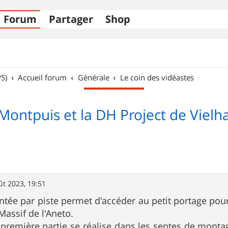
Forum
Partager
Shop
S)
Accueil forum
Générale
Le coin des vidéastes
Montpuis et la DH Project de Vielh
ût 2023, 19:51
ée par piste permet d'accéder au petit portage pour
assif de l'Aneto.
première partie se réalise dans les sentes de monta