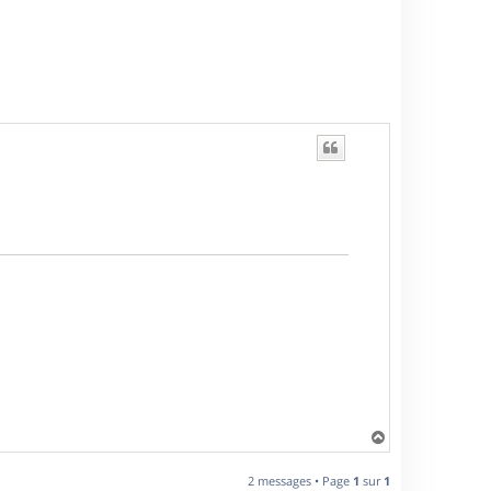
H
a
u
2 messages • Page
1
sur
1
t