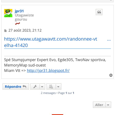
a
u
jpr31
t
Utagawiste
gourou
M
27 août 2023, 21:12
e
s
https://www.utagawavtt.com/randonnee-vt ...
s
elha-41420
a
g
e
Spé Stumpjumper Expert Evo, Egde305, TwoNav sportiva,
MemoryMap sud-ouest
Miam Vtt =>
http://jpr31.blogspot.fr/
a
u
Répondre
t
2 messages • Page
1
sur
1
Aller