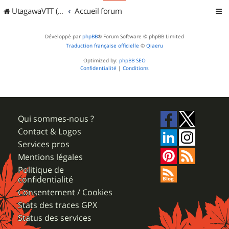
UtagawaVTT (Randos VTT et VTTAE avec traces GPS)
Accueil forum
Développé par
phpBB
® Forum Software © phpBB Limited
Traduction française officielle
©
Qiaeru
Optimized by:
phpBB SEO
Confidentialité
|
Conditions
Qui sommes-nous ?
Contact & Logos
Services pros
Mentions légales
Politique de
confidentialité
Consentement / Cookies
Stats des traces GPX
Status des services