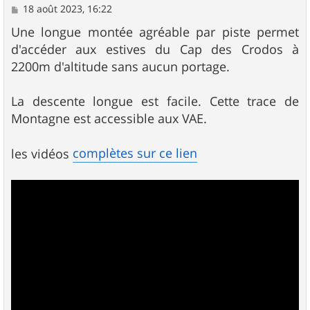
M
18 août 2023, 16:22
e
s
Une longue montée agréable par piste permet
s
d'accéder aux estives du Cap des Crodos à
a
g
2200m d'altitude sans aucun portage.
e
La descente longue est facile. Cette trace de
Montagne est accessible aux VAE.
complètes sur ce lien
les vidéos