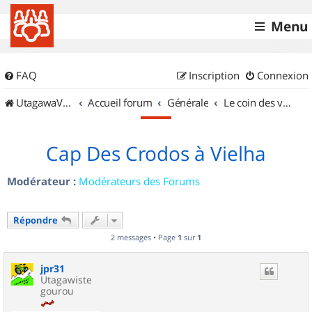
Menu
FAQ
Inscription
Connexion
UtagawaVTT (Randos VTT et VTTAE avec traces GPS)
Accueil forum
Générale
Le coin des vidéastes
Cap Des Crodos à Vielha
Modérateur :
Modérateurs des Forums
Répondre
2 messages • Page
1
sur
1
jpr31
Utagawiste
gourou