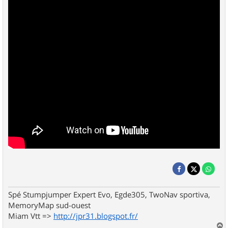
Spé Stumpjumper Expert Evo, Egde305, TwoNav sportiva,
MemoryMap sud-ouest
Miam Vtt =>
http://jpr31.blogspot.fr/