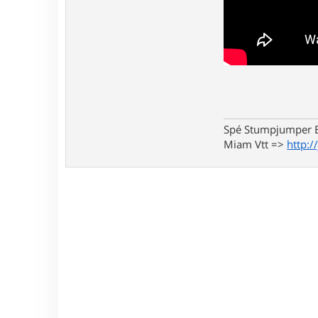
Spé Stumpjumper E
Miam Vtt =>
http:/