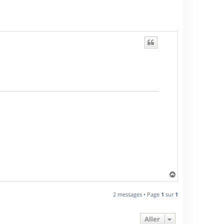
H
a
u
2 messages • Page
1
sur
1
t
Aller