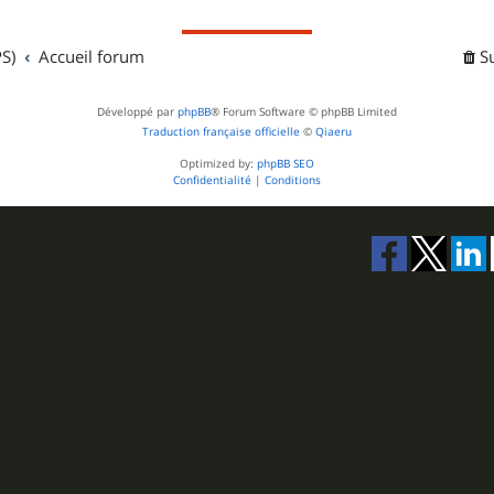
S)
Accueil forum
S
Développé par
phpBB
® Forum Software © phpBB Limited
Traduction française officielle
©
Qiaeru
Optimized by:
phpBB SEO
Confidentialité
|
Conditions