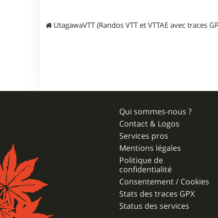
r
j
p
UtagawaVTT (Randos VTT et VTTAE avec traces GP
r
3
1
Qui sommes-nous ?
Contact & Logos
Services pros
Mentions légales
Politique de
confidentialité
Consentement / Cookies
Stats des traces GPX
Status des services