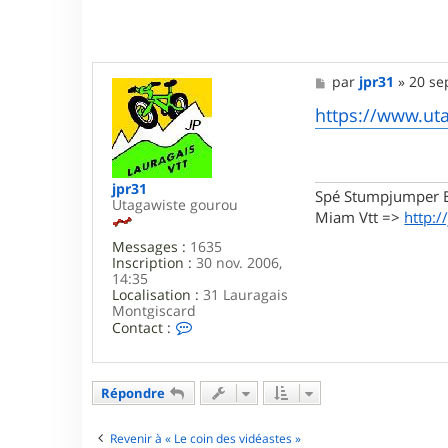
M
par
jpr31
»
20 se
e
s
https://www.ut
s
a
g
e
jpr31
Spé Stumpjumper E
Utagawiste gourou
Miam Vtt =>
http:/
Messages :
1635
Inscription :
30 nov. 2006,
14:35
Localisation :
31 Lauragais
Montgiscard
C
Contact :
o
n
t
a
Répondre
c
t
e
Revenir à « Le coin des vidéastes »