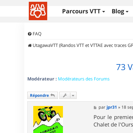
Parcours VTT
Blog
FAQ
UtagawaVTT (Randos VTT et VTTAE avec traces GP
73 
Modérateur :
Modérateurs des Forums
Répondre
M
par
jpr31
»
18 se
e
s
Pour le premie
s
Chalet de l'Ou
a
g