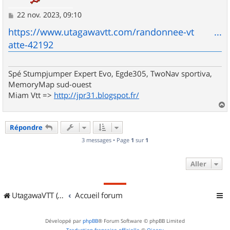
M
22 nov. 2023, 09:10
e
s
https://www.utagawavtt.com/randonnee-vt ...
s
atte-42192
a
g
e
Spé Stumpjumper Expert Evo, Egde305, TwoNav sportiva,
MemoryMap sud-ouest
Miam Vtt =>
http://jpr31.blogspot.fr/
a
u
Répondre
t
3 messages • Page
1
sur
1
Aller
UtagawaVTT (Randos VTT et VTTAE avec traces GPS)
Accueil forum
Développé par
phpBB
® Forum Software © phpBB Limited