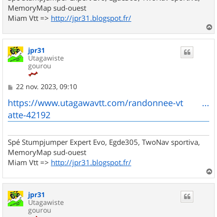
MemoryMap sud-ouest
Miam Vtt =>
http://jpr31.blogspot.fr/
a
u
jpr31
t
Utagawiste
gourou
M
22 nov. 2023, 09:10
e
s
https://www.utagawavtt.com/randonnee-vt ...
s
atte-42192
a
g
e
Spé Stumpjumper Expert Evo, Egde305, TwoNav sportiva,
MemoryMap sud-ouest
Miam Vtt =>
http://jpr31.blogspot.fr/
a
u
jpr31
t
Utagawiste
gourou