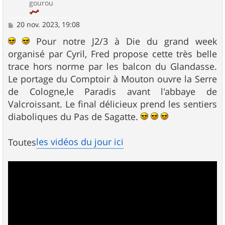
gourou
M
20 nov. 2023, 19:08
e
s
Pour notre J2/3 à Die du grand week
s
organisé par Cyril, Fred propose cette très belle
a
g
trace hors norme par les balcon du Glandasse.
e
Le portage du Comptoir à Mouton ouvre la Serre
de Cologne,le Paradis avant l'abbaye de
Valcroissant. Le final délicieux prend les sentiers
diaboliques du Pas de Sagatte.
les vidéos du jour ici
Toutes