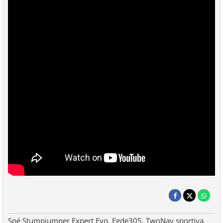
Spé Stumpjumper Expert Evo, Egde305, TwoNav sportiva,