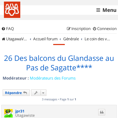
Menu
FAQ
Inscription
Connexion
UtagawaVTT (Randos VTT et VTTAE avec traces GPS)
Accueil forum
Générale
Le coin des vidéastes
26 Des balcons du Glandasse au
Pas de Sagatte****
Modérateur :
Modérateurs des Forums
Répondre
3 messages • Page
1
sur
1
jpr31
Utagawiste