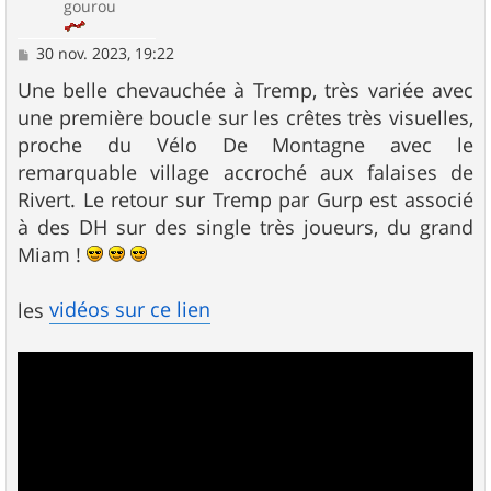
gourou
M
30 nov. 2023, 19:22
e
s
Une belle chevauchée à Tremp, très variée avec
s
une première boucle sur les crêtes très visuelles,
a
g
proche du Vélo De Montagne avec le
e
remarquable village accroché aux falaises de
Rivert. Le retour sur Tremp par Gurp est associé
à des DH sur des single très joueurs, du grand
Miam !
vidéos sur ce lien
les