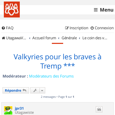
Menu
FAQ
Inscription
Connexion
UtagawaVTT (Randos VTT et VTTAE avec traces GPS)
Accueil forum
Générale
Le coin des vidéastes
Valkyries pour les braves à
Tremp ***
Modérateur :
Modérateurs des Forums
Répondre
2 messages • Page
1
sur
1
jpr31
Utagawiste