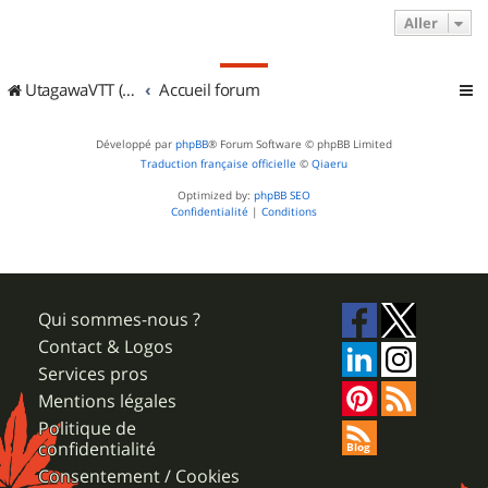
Aller
UtagawaVTT (Randos VTT et VTTAE avec traces GPS)
Accueil forum
Développé par
phpBB
® Forum Software © phpBB Limited
Traduction française officielle
©
Qiaeru
Optimized by:
phpBB SEO
Confidentialité
|
Conditions
Qui sommes-nous ?
Contact & Logos
Services pros
Mentions légales
Politique de
confidentialité
Consentement / Cookies