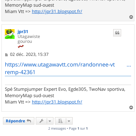
MemoryMap sud-ouest
Miam Vtt =>
http://jpr31.blogspot.fr/
a
u
jpr31
t
Utagawiste
gourou
M
02 déc. 2023, 15:37
e
s
https://www.utagawavtt.com/randonnee-vt ...
s
remp-42361
a
g
e
Spé Stumpjumper Expert Evo, Egde305, TwoNav sportiva,
MemoryMap sud-ouest
Miam Vtt =>
http://jpr31.blogspot.fr/
a
u
Répondre
t
2 messages • Page
1
sur
1