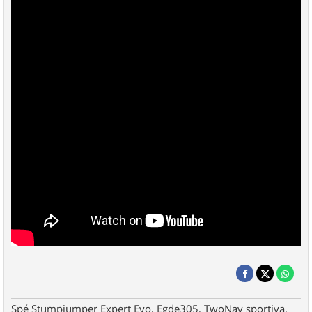
Spé Stumpjumper Expert Evo, Egde305, TwoNav sportiva,