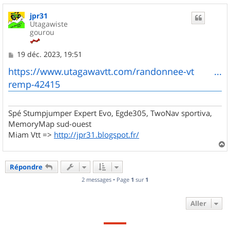
u
jpr31
t
Utagawiste
gourou
M
19 déc. 2023, 19:51
e
s
https://www.utagawavtt.com/randonnee-vt ...
s
remp-42415
a
g
e
Spé Stumpjumper Expert Evo, Egde305, TwoNav sportiva,
MemoryMap sud-ouest
Miam Vtt =>
http://jpr31.blogspot.fr/
a
u
Répondre
t
2 messages • Page
1
sur
1
Aller