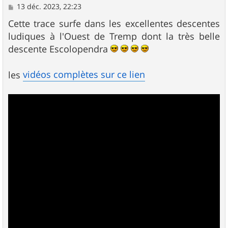
M
13 déc. 2023, 22:23
e
s
Cette trace surfe dans les excellentes descentes
s
ludiques à l'Ouest de Tremp dont la très belle
a
g
descente Escolopendra
e
vidéos complètes sur ce lien
les