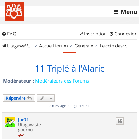
Menu
FAQ
Inscription
Connexion
UtagawaVTT (Randos VTT et VTTAE avec traces GPS)
Accueil forum
Générale
Le coin des vidéastes
11 Triplé à l'Alaric
Modérateur :
Modérateurs des Forums
Répondre
2 messages • Page
1
sur
1
jpr31
Utagawiste
gourou