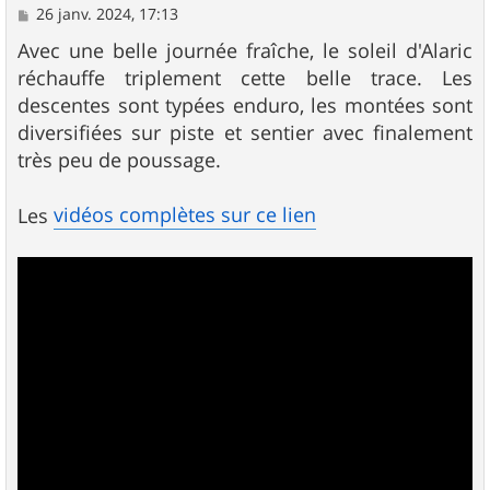
M
26 janv. 2024, 17:13
e
s
Avec une belle journée fraîche, le soleil d'Alaric
s
réchauffe triplement cette belle trace. Les
a
g
descentes sont typées enduro, les montées sont
e
diversifiées sur piste et sentier avec finalement
très peu de poussage.
vidéos complètes sur ce lien
Les