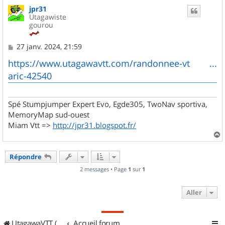
u
jpr31
t
Utagawiste
gourou
M
27 janv. 2024, 21:59
e
s
https://www.utagawavtt.com/randonnee-vt ...
s
aric-42540
a
g
e
Spé Stumpjumper Expert Evo, Egde305, TwoNav sportiva,
MemoryMap sud-ouest
Miam Vtt =>
http://jpr31.blogspot.fr/
a
u
Répondre
t
2 messages • Page
1
sur
1
Aller
UtagawaVTT (Randos VTT et VTTAE avec traces GPS)
Accueil forum