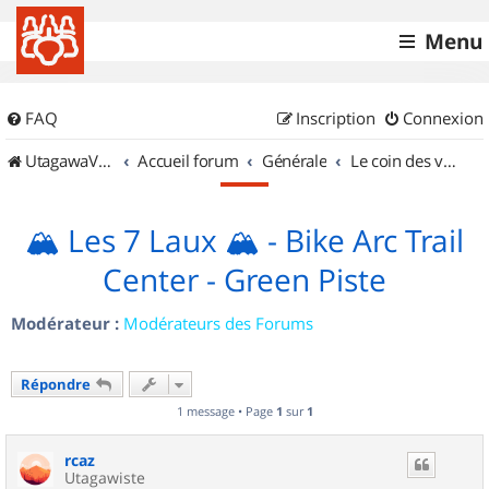
Menu
FAQ
Inscription
Connexion
UtagawaVTT (Randos VTT et VTTAE avec traces GPS)
Accueil forum
Générale
Le coin des vidéastes
🏔️ Les 7 Laux 🏔️ - Bike Arc Trail
Center - Green Piste
Modérateur :
Modérateurs des Forums
Répondre
1 message • Page
1
sur
1
rcaz
Utagawiste