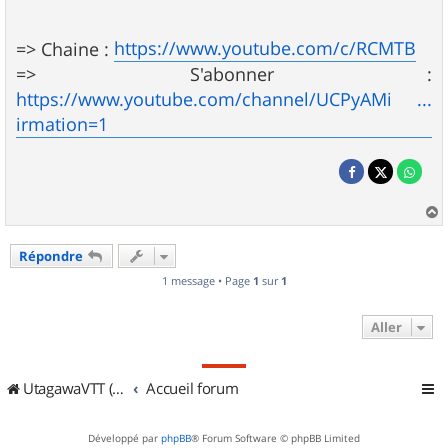
https://www.youtube.com/c/RCMTB
=> Chaine :
=> S'abonner :
https://www.youtube.com/channel/UCPyAMi ...
irmation=1
a
u
Répondre
t
1 message • Page
1
sur
1
Aller
UtagawaVTT (Randos VTT et VTTAE avec traces GPS)
Accueil forum
Développé par
phpBB
® Forum Software © phpBB Limited