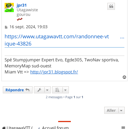
u
jpr31
t
Utagawiste
gourou
M
16 sept. 2024, 19:03
e
s
https://www.utagawavtt.com/randonnee-vt ...
s
ique-43826
a
g
e
Spé Stumpjumper Expert Evo, Egde305, TwoNav sportiva,
MemoryMap sud-ouest
Miam Vtt =>
http://jpr31.blogspot.fr/
a
u
Répondre
t
2 messages • Page
1
sur
1
Aller
UtagawaVTT (Randos VTT et VTTAE avec traces GPS)
Accueil forum