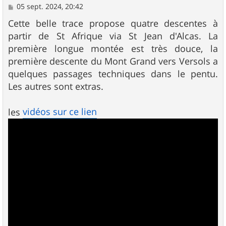
M
05 sept. 2024, 20:42
e
s
Cette belle trace propose quatre descentes à
s
partir de St Afrique via St Jean d'Alcas. La
a
g
première longue montée est très douce, la
e
première descente du Mont Grand vers Versols a
quelques passages techniques dans le pentu.
Les autres sont extras.
vidéos sur ce lien
les