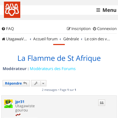
Menu
FAQ
Inscription
Connexion
UtagawaVTT (Randos VTT et VTTAE avec traces GPS)
Accueil forum
Générale
Le coin des vidéastes
La Flamme de St Afrique
Modérateur :
Modérateurs des Forums
Répondre
2 messages • Page
1
sur
1
jpr31
Utagawiste
gourou