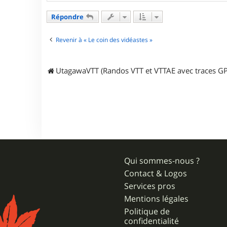
t
a
Répondre
c
t
e
Revenir à « Le coin des vidéastes »
r
j
p
UtagawaVTT (Randos VTT et VTTAE avec traces GP
r
3
1
Qui sommes-nous ?
Contact & Logos
Services pros
Mentions légales
Politique de
confidentialité