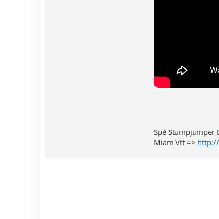
Spé Stumpjumper E
Miam Vtt =>
http:/