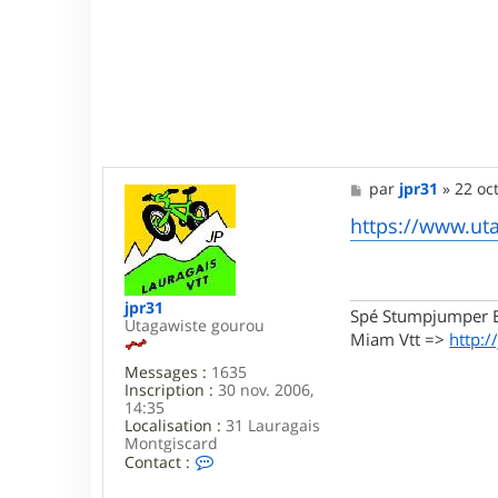
M
par
jpr31
»
22 oc
e
s
https://www.ut
s
a
g
e
jpr31
Spé Stumpjumper E
Utagawiste gourou
Miam Vtt =>
http:/
Messages :
1635
Inscription :
30 nov. 2006,
14:35
Localisation :
31 Lauragais
Montgiscard
C
Contact :
o
n