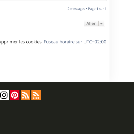
a
u
2 messages • Page
1
sur
1
t
Aller
upprimer les cookies
Fuseau horaire sur
UTC+02:00