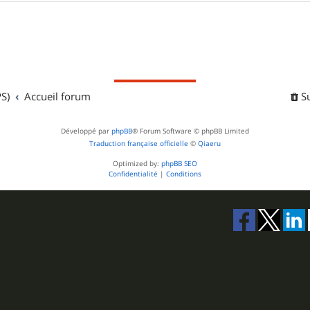
S)
Accueil forum
S
Développé par
phpBB
® Forum Software © phpBB Limited
Traduction française officielle
©
Qiaeru
Optimized by:
phpBB SEO
Confidentialité
|
Conditions