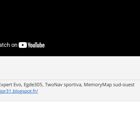
xpert Evo, Egde305, TwoNav sportiva, MemoryMap sud-ouest
/jpr31.blogspot.fr/