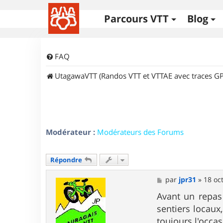
Parcours VTT
Blog
FAQ
UtagawaVTT (Randos VTT et VTTAE avec traces GP
Modérateur :
Modérateurs des Forums
Répondre
M
par
jpr31
»
18 oc
e
s
Avant un repas
s
sentiers locaux
a
g
toujours l'occas