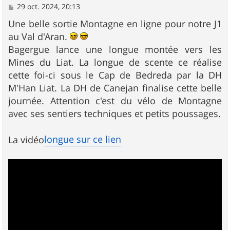
M
29 oct. 2024, 20:13
e
s
Une belle sortie Montagne en ligne pour notre J1
s
au Val d'Aran.
a
g
Bagergue lance une longue montée vers les
e
Mines du Liat. La longue de scente ce réalise
cette foi-ci sous le Cap de Bedreda par la DH
M'Han Liat. La DH de Canejan finalise cette belle
journée. Attention c'est du vélo de Montagne
avec ses sentiers techniques et petits poussages.
longue sur ce lien
La vidéo