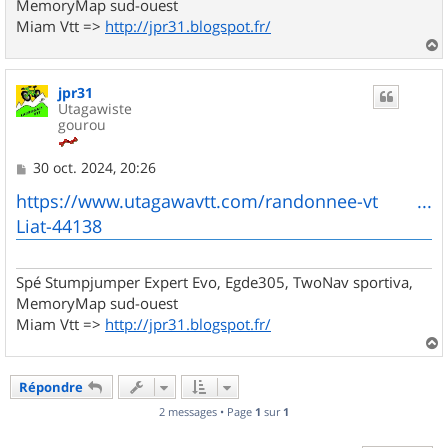
MemoryMap sud-ouest
Miam Vtt =>
http://jpr31.blogspot.fr/
a
u
jpr31
t
Utagawiste
gourou
M
30 oct. 2024, 20:26
e
s
https://www.utagawavtt.com/randonnee-vt ...
s
Liat-44138
a
g
e
Spé Stumpjumper Expert Evo, Egde305, TwoNav sportiva,
MemoryMap sud-ouest
Miam Vtt =>
http://jpr31.blogspot.fr/
a
u
Répondre
t
2 messages • Page
1
sur
1