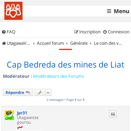
Menu
FAQ
Inscription
Connexion
UtagawaVTT (Randos VTT et VTTAE avec traces GPS)
Accueil forum
Générale
Le coin des vidéastes
Cap Bedreda des mines de Liat
Modérateur :
Modérateurs des Forums
Répondre
2 messages • Page
1
sur
1
jpr31
Utagawiste
gourou