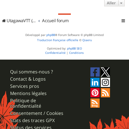
Aller
UtagawaVTT (Randos VTT et VTTAE avec traces GPS)
Accueil forum
Développé par
phpBB
® Forum Software © phpBB Limited
Traduction française officielle
©
Qiaeru
Optimized by:
phpBB SEO
Confidentialité
|
Conditions
Qui sommes-nous ?
Contact & Logos
Services pros
Mentions légales
Politique de
confidentialité
Consentement / Cookies
Stats des traces GPX
Status des services