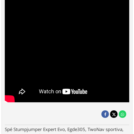
Spé Stumpjumper Expert Evo, Egde305, TwoNav sportiva,