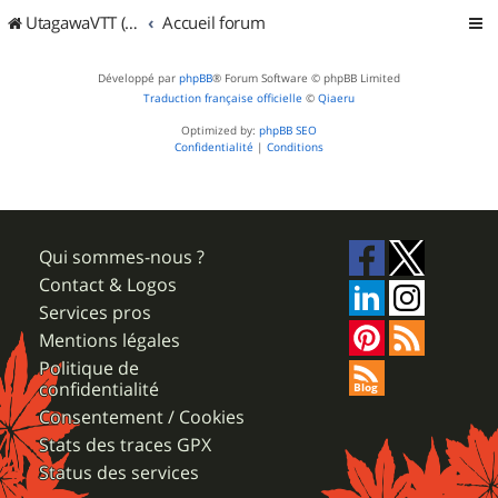
UtagawaVTT (Randos VTT et VTTAE avec traces GPS)
Accueil forum
Développé par
phpBB
® Forum Software © phpBB Limited
Traduction française officielle
©
Qiaeru
Optimized by:
phpBB SEO
Confidentialité
|
Conditions
Qui sommes-nous ?
Contact & Logos
Services pros
Mentions légales
Politique de
confidentialité
Consentement / Cookies
Stats des traces GPX
Status des services