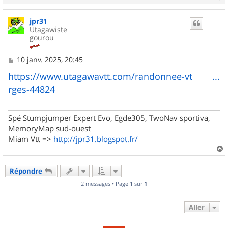
a
u
jpr31
t
Utagawiste
gourou
M
10 janv. 2025, 20:45
e
s
https://www.utagawavtt.com/randonnee-vt ...
s
rges-44824
a
g
e
Spé Stumpjumper Expert Evo, Egde305, TwoNav sportiva,
MemoryMap sud-ouest
Miam Vtt =>
http://jpr31.blogspot.fr/
a
u
Répondre
t
2 messages • Page
1
sur
1
Aller