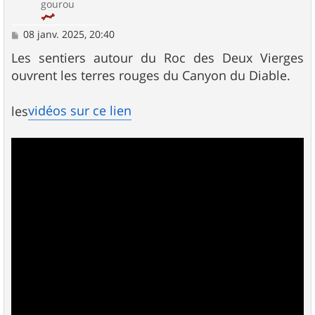
gourou
M
08 janv. 2025, 20:40
e
s
Les sentiers autour du Roc des Deux Vierges
s
ouvrent les terres rouges du Canyon du Diable.
a
g
e
vidéos sur ce lien
les