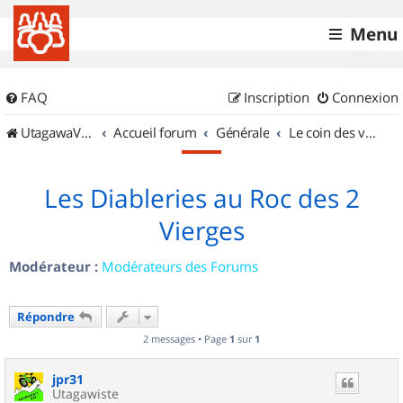
Menu
FAQ
Inscription
Connexion
UtagawaVTT (Randos VTT et VTTAE avec traces GPS)
Accueil forum
Générale
Le coin des vidéastes
Les Diableries au Roc des 2
Vierges
Modérateur :
Modérateurs des Forums
Répondre
2 messages • Page
1
sur
1
jpr31
Utagawiste