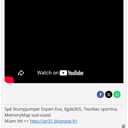
Spé Stumpjumper Expert Evo, Egde305, TwoNav sportiva,
MemoryMap sud-ouest
Miam Vtt =>
http://jpr31.blogspot.fr/