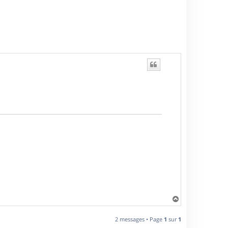
H
a
u
2 messages • Page
1
sur
1
t