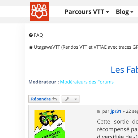
Parcours VTT
Blog
FAQ
UtagawaVTT (Randos VTT et VTTAE avec traces GP
Les Fa
Modérateur :
Modérateurs des Forums
Répondre
M
par
jpr31
»
22 se
e
s
Cette sortie 
s
récompensé par
a
g
diversifiée de 