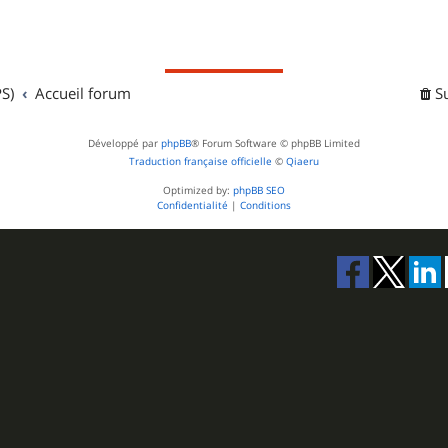
S)
Accueil forum
S
Développé par
phpBB
® Forum Software © phpBB Limited
Traduction française officielle
©
Qiaeru
Optimized by:
phpBB SEO
Confidentialité
|
Conditions