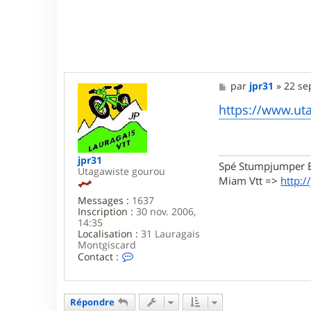
M
par
jpr31
»
22 se
e
s
https://www.uta
s
a
g
e
jpr31
Spé Stumpjumper E
Utagawiste gourou
Miam Vtt =>
http:/
Messages :
1637
Inscription :
30 nov. 2006,
14:35
Localisation :
31 Lauragais
Montgiscard
C
Contact :
o
n
t
a
Répondre
c