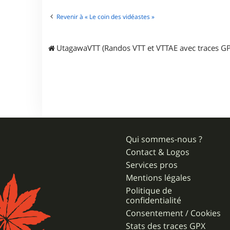
t
e
Revenir à « Le coin des vidéastes »
r
j
p
UtagawaVTT (Randos VTT et VTTAE avec traces GP
r
3
1
Qui sommes-nous ?
Contact & Logos
Services pros
Mentions légales
Politique de
confidentialité
Consentement / Cookies
Stats des traces GPX