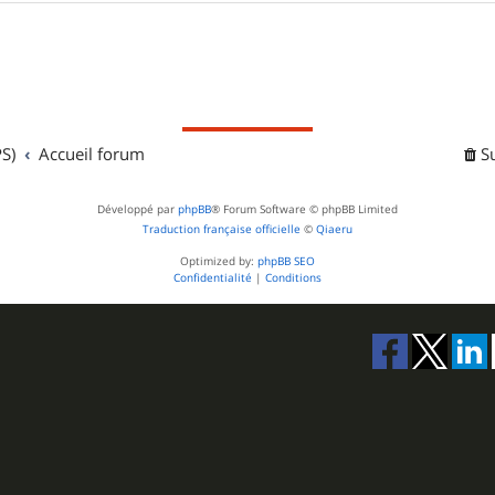
S)
Accueil forum
S
Développé par
phpBB
® Forum Software © phpBB Limited
Traduction française officielle
©
Qiaeru
Optimized by:
phpBB SEO
Confidentialité
|
Conditions