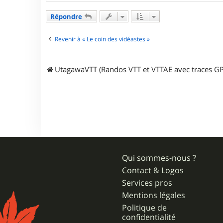
t
a
Répondre
c
t
e
Revenir à « Le coin des vidéastes »
r
j
p
UtagawaVTT (Randos VTT et VTTAE avec traces GP
r
3
1
Qui sommes-nous ?
Contact & Logos
Services pros
Mentions légales
Politique de
confidentialité