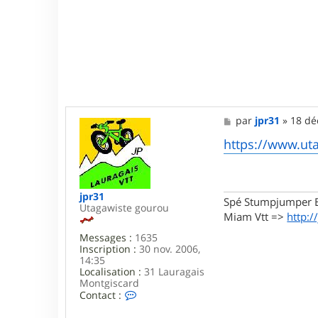
M
par
jpr31
»
18 dé
e
s
https://www.ut
s
a
g
e
jpr31
Spé Stumpjumper E
Utagawiste gourou
Miam Vtt =>
http:/
Messages :
1635
Inscription :
30 nov. 2006,
14:35
Localisation :
31 Lauragais
Montgiscard
C
Contact :
o
n