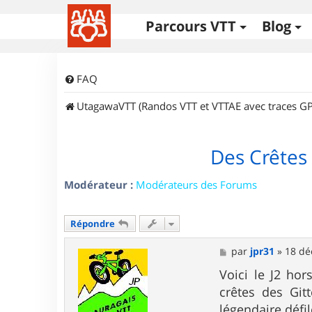
Parcours VTT
Blog
FAQ
UtagawaVTT (Randos VTT et VTTAE avec traces GP
Des Crêtes 
Modérateur :
Modérateurs des Forums
Répondre
M
par
jpr31
»
18 dé
e
s
Voici le J2 ho
s
crêtes des Git
a
g
légendaire défi