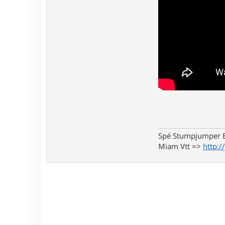
Spé Stumpjumper E
Miam Vtt =>
http:/