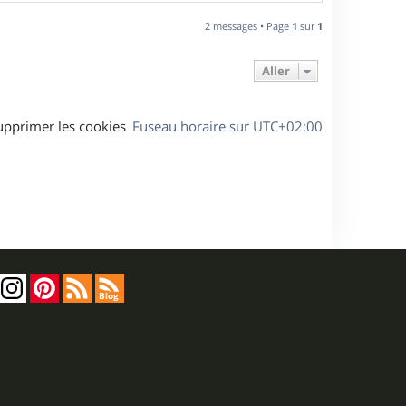
a
u
2 messages • Page
1
sur
1
t
Aller
upprimer les cookies
Fuseau horaire sur
UTC+02:00