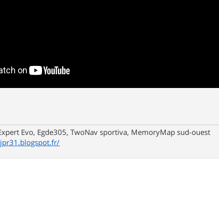
xpert Evo, Egde305, TwoNav sportiva, MemoryMap sud-ouest
/jpr31.blogspot.fr/