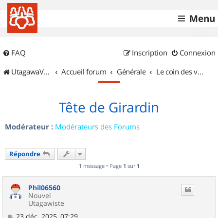
Menu
FAQ
Inscription
Connexion
UtagawaVTT (Randos VTT et VTTAE avec traces GPS)
Accueil forum
Générale
Le coin des vidéastes
Tête de Girardin
Modérateur :
Modérateurs des Forums
Répondre
1 message • Page
1
sur
1
Phil06560
Nouvel
Utagawiste
M
23 déc. 2025, 07:29