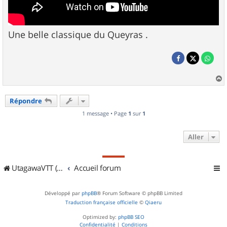
Une belle classique du Queyras .
a
u
Répondre
t
1 message • Page
1
sur
1
Aller
UtagawaVTT (Randos VTT et VTTAE avec traces GPS)
Accueil forum
Développé par
phpBB
® Forum Software © phpBB Limited
Traduction française officielle
©
Qiaeru
Optimized by:
phpBB SEO
Confidentialité
|
Conditions