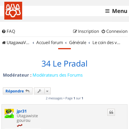
Menu
FAQ
Inscription
Connexion
UtagawaVTT (Randos VTT et VTTAE avec traces GPS)
Accueil forum
Générale
Le coin des vidéastes
34 Le Pradal
Modérateur :
Modérateurs des Forums
Répondre
2 messages • Page
1
sur
1
jpr31
Utagawiste
gourou