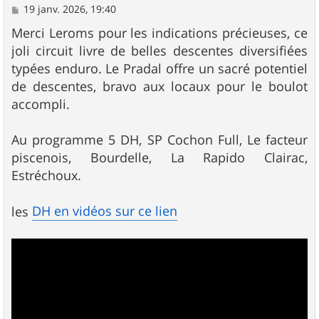
M
19 janv. 2026, 19:40
e
s
Merci Leroms pour les indications précieuses, ce
s
joli circuit livre de belles descentes diversifiées
a
g
typées enduro. Le Pradal offre un sacré potentiel
e
de descentes, bravo aux locaux pour le boulot
accompli.
Au programme 5 DH, SP Cochon Full, Le facteur
piscenois, Bourdelle, La Rapido Clairac,
Estréchoux.
DH en vidéos sur ce lien
les