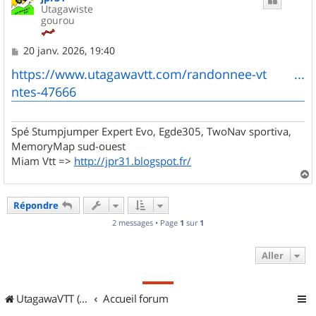
Utagawiste
gourou
M
20 janv. 2026, 19:40
e
s
https://www.utagawavtt.com/randonnee-vt ...
s
ntes-47666
a
g
e
Spé Stumpjumper Expert Evo, Egde305, TwoNav sportiva,
MemoryMap sud-ouest
Miam Vtt =>
http://jpr31.blogspot.fr/
a
u
Répondre
t
2 messages • Page
1
sur
1
Aller
UtagawaVTT (Randos VTT et VTTAE avec traces GPS)
Accueil forum