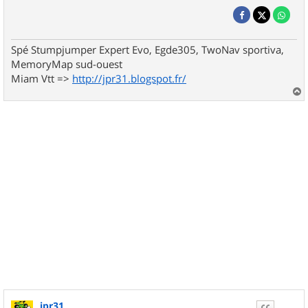
Spé Stumpjumper Expert Evo, Egde305, TwoNav sportiva,
MemoryMap sud-ouest
Miam Vtt =>
http://jpr31.blogspot.fr/
a
u
t
jpr31