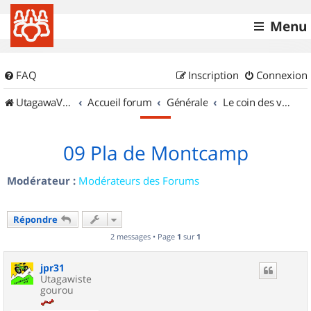
Menu
FAQ
Inscription
Connexion
UtagawaVTT (Randos VTT et VTTAE avec traces GPS)
Accueil forum
Générale
Le coin des vidéastes
09 Pla de Montcamp
Modérateur :
Modérateurs des Forums
Répondre
2 messages • Page
1
sur
1
jpr31
Utagawiste
gourou