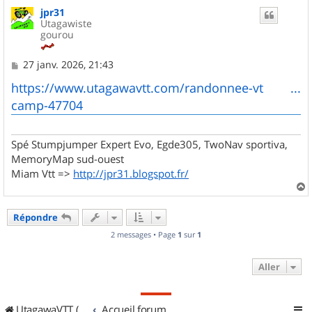
u
jpr31
t
Utagawiste
gourou
M
27 janv. 2026, 21:43
e
s
https://www.utagawavtt.com/randonnee-vt ...
s
camp-47704
a
g
e
Spé Stumpjumper Expert Evo, Egde305, TwoNav sportiva,
MemoryMap sud-ouest
Miam Vtt =>
http://jpr31.blogspot.fr/
a
u
Répondre
t
2 messages • Page
1
sur
1
Aller
UtagawaVTT (Randos VTT et VTTAE avec traces GPS)
Accueil forum