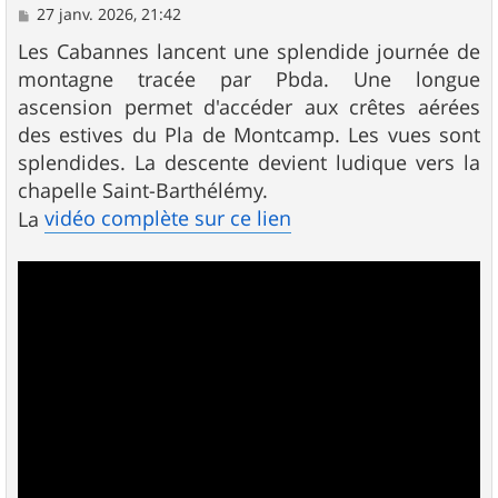
M
27 janv. 2026, 21:42
e
s
Les Cabannes lancent une splendide journée de
s
montagne tracée par Pbda. Une longue
a
g
ascension permet d'accéder aux crêtes aérées
e
des estives du Pla de Montcamp. Les vues sont
splendides. La descente devient ludique vers la
chapelle Saint-Barthélémy.
vidéo complète sur ce lien
La